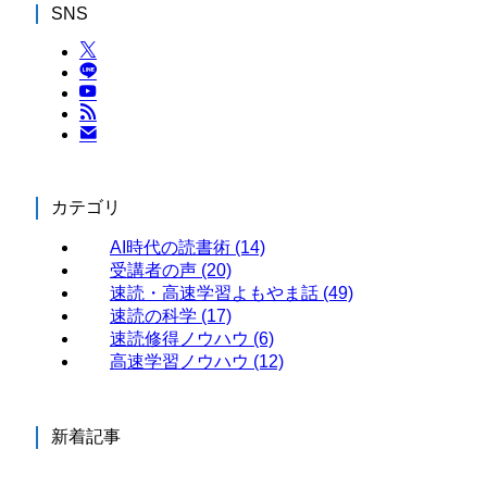
SNS
カテゴリ
AI時代の読書術
(14)
受講者の声
(20)
速読・高速学習よもやま話
(49)
速読の科学
(17)
速読修得ノウハウ
(6)
高速学習ノウハウ
(12)
新着記事