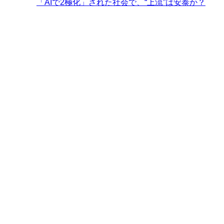
「AIで2極化」された社会で、“上流”は安泰か？