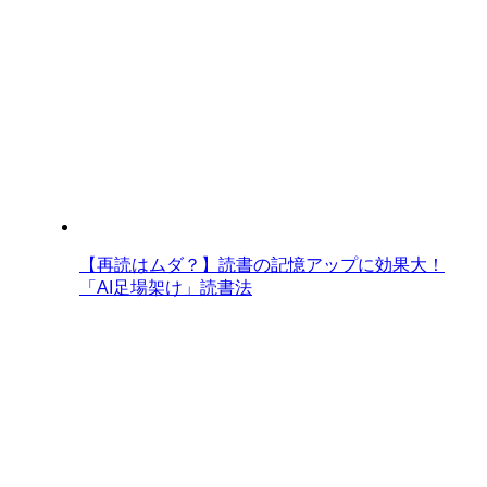
【再読はムダ？】読書の記憶アップに効果大！
「AI足場架け」読書法