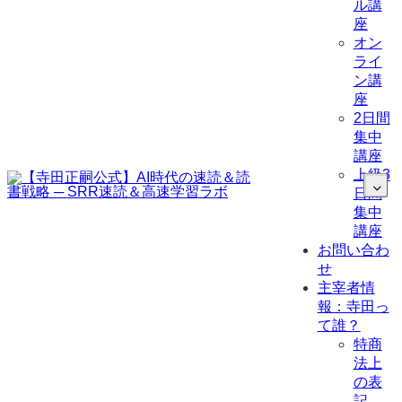
ル講
座
オン
ライ
ン講
座
2日間
集中
講座
上級3
日間
集中
講座
お問い合わ
せ
主宰者情
報：寺田っ
て誰？
特商
法上
の表
記