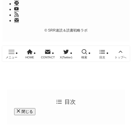
©
SRR速読＆読書戦略ラボ
メニュー
HOME
CONTACT
X(Twitter)
検索
目次
トップへ
目次
閉じる