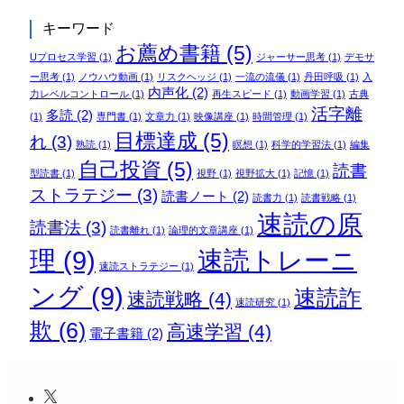
キーワード
お薦め書籍
(5)
Uプロセス学習
(1)
ジャーサー思考
(1)
デモサ
ー思考
(1)
ノウハウ動画
(1)
リスクヘッジ
(1)
一流の流儀
(1)
丹田呼吸
(1)
入
内声化
(2)
力レベルコントロール
(1)
再生スピード
(1)
動画学習
(1)
古典
活字離
多読
(2)
(1)
専門書
(1)
文章力
(1)
映像講座
(1)
時間管理
(1)
目標達成
(5)
れ
(3)
熟読
(1)
瞑想
(1)
科学的学習法
(1)
編集
自己投資
(5)
読書
型読書
(1)
視野
(1)
視野拡大
(1)
記憶
(1)
ストラテジー
(3)
読書ノート
(2)
読書力
(1)
読書戦略
(1)
速読の原
読書法
(3)
読書離れ
(1)
論理的文章講座
(1)
理
(9)
速読トレーニ
速読ストラテジー
(1)
ング
(9)
速読詐
速読戦略
(4)
速読研究
(1)
欺
(6)
高速学習
(4)
電子書籍
(2)