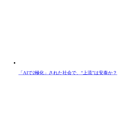
「AIで2極化」された社会で、“上流”は安泰か？