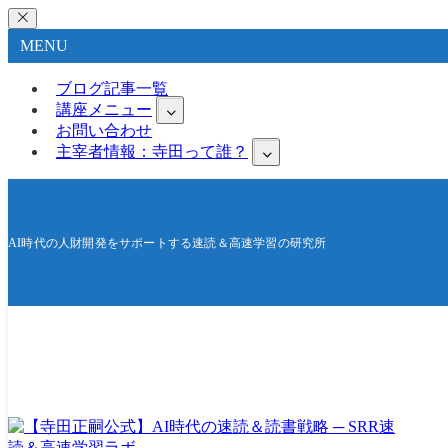
MENU
ブログ記事一覧
講座メニュー
お問い合わせ
主宰者情報：寺田って誰？
AI時代の人財開発をサポートする速読＆高速学習の研究所