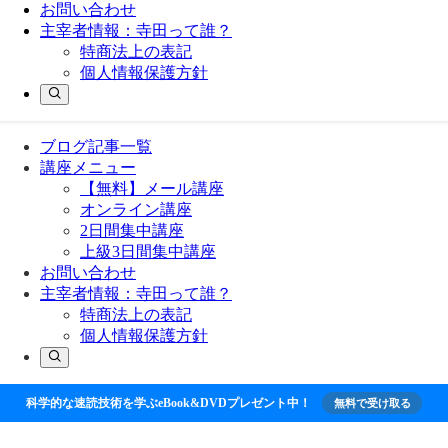
お問い合わせ
主宰者情報：寺田って誰？
特商法上の表記
個人情報保護方針
ブログ記事一覧
講座メニュー
【無料】メール講座
オンライン講座
2日間集中講座
上級3日間集中講座
お問い合わせ
主宰者情報：寺田って誰？
特商法上の表記
個人情報保護方針
科学的な速読技術を学ぶeBook&DVDプレゼント中！
無料で受け取る