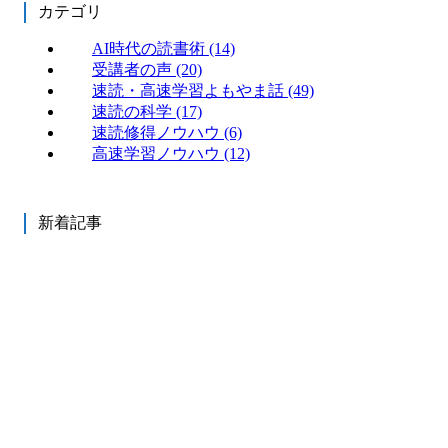
カテゴリ
AI時代の読書術
(14)
受講者の声
(20)
速読・高速学習よもやま話
(49)
速読の科学
(17)
速読修得ノウハウ
(6)
高速学習ノウハウ
(12)
新着記事