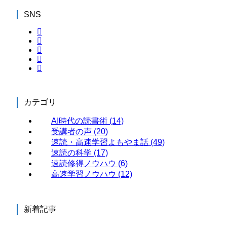
SNS
カテゴリ
AI時代の読書術
(14)
受講者の声
(20)
速読・高速学習よもやま話
(49)
速読の科学
(17)
速読修得ノウハウ
(6)
高速学習ノウハウ
(12)
新着記事