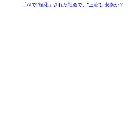
「AIで2極化」された社会で、“上流”は安泰か？