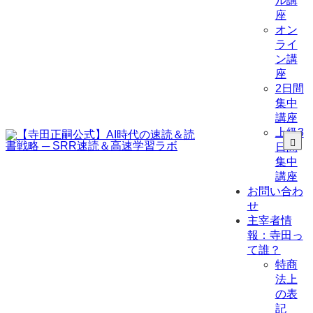
ル講
座
オン
ライ
ン講
座
2日間
集中
講座
上級3
日間
集中
講座
お問い合わ
せ
主宰者情
報：寺田っ
て誰？
特商
法上
の表
記