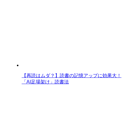
【再読はムダ？】読書の記憶アップに効果大！
「AI足場架け」読書法