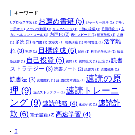
キーワード
お薦め書籍
(5)
Uプロセス学習
(1)
ジャーサー思考
(1)
デモサ
ー思考
(1)
ノウハウ動画
(1)
リスクヘッジ
(1)
一流の流儀
(1)
丹田呼吸
(1)
入
内声化
(2)
力レベルコントロール
(1)
再生スピード
(1)
動画学習
(1)
古典
活字離
多読
(2)
(1)
専門書
(1)
文章力
(1)
映像講座
(1)
時間管理
(1)
目標達成
(5)
れ
(3)
熟読
(1)
瞑想
(1)
科学的学習法
(1)
編集
自己投資
(5)
読書
型読書
(1)
視野
(1)
視野拡大
(1)
記憶
(1)
ストラテジー
(3)
読書ノート
(2)
読書力
(1)
読書戦略
(1)
速読の原
読書法
(3)
読書離れ
(1)
論理的文章講座
(1)
理
(9)
速読トレーニ
速読ストラテジー
(1)
ング
(9)
速読詐
速読戦略
(4)
速読研究
(1)
欺
(6)
高速学習
(4)
電子書籍
(2)