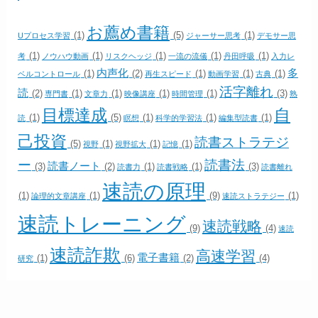
お薦め書籍
(1)
(5)
(1)
Uプロセス学習
ジャーサー思考
デモサー思
(1)
(1)
(1)
(1)
(1)
考
ノウハウ動画
リスクヘッジ
一流の流儀
丹田呼吸
入力レ
内声化
多
(1)
(2)
(1)
(1)
(1)
ベルコントロール
再生スピード
動画学習
古典
活字離れ
読
(2)
(1)
(1)
(1)
(1)
(3)
専門書
文章力
映像講座
時間管理
熟
目標達成
自
(1)
(5)
(1)
(1)
(1)
読
瞑想
科学的学習法
編集型読書
己投資
読書ストラテジ
(5)
(1)
(1)
(1)
視野
視野拡大
記憶
ー
読書法
読書ノート
(3)
(2)
(1)
(1)
(3)
読書力
読書戦略
読書離れ
速読の原理
(1)
(1)
(9)
(1)
論理的文章講座
速読ストラテジー
速読トレーニング
速読戦略
(9)
(4)
速読
速読詐欺
高速学習
電子書籍
(1)
(6)
(2)
(4)
研究