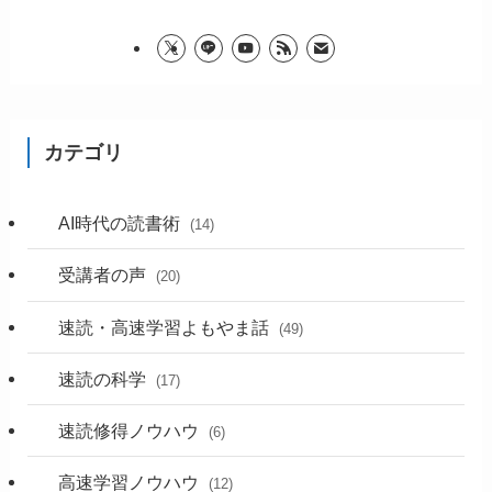
カテゴリ
AI時代の読書術
(14)
受講者の声
(20)
速読・高速学習よもやま話
(49)
速読の科学
(17)
速読修得ノウハウ
(6)
高速学習ノウハウ
(12)