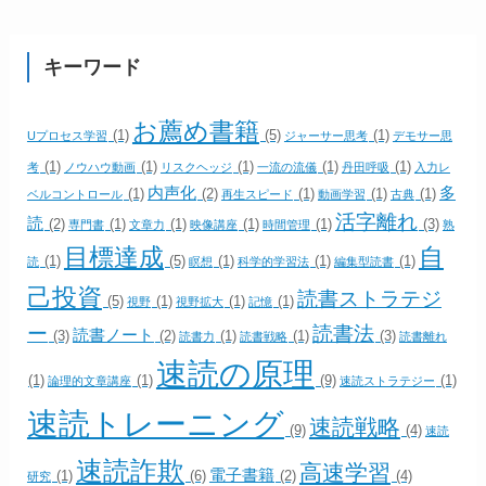
キーワード
お薦め書籍
(1)
(5)
(1)
Uプロセス学習
ジャーサー思考
デモサー思
(1)
(1)
(1)
(1)
(1)
考
ノウハウ動画
リスクヘッジ
一流の流儀
丹田呼吸
入力レ
内声化
多
(1)
(2)
(1)
(1)
(1)
ベルコントロール
再生スピード
動画学習
古典
活字離れ
読
(2)
(1)
(1)
(1)
(1)
(3)
専門書
文章力
映像講座
時間管理
熟
目標達成
自
(1)
(5)
(1)
(1)
(1)
読
瞑想
科学的学習法
編集型読書
己投資
読書ストラテジ
(5)
(1)
(1)
(1)
視野
視野拡大
記憶
ー
読書法
読書ノート
(3)
(2)
(1)
(1)
(3)
読書力
読書戦略
読書離れ
速読の原理
(1)
(1)
(9)
(1)
論理的文章講座
速読ストラテジー
速読トレーニング
速読戦略
(9)
(4)
速読
速読詐欺
高速学習
電子書籍
(1)
(6)
(2)
(4)
研究