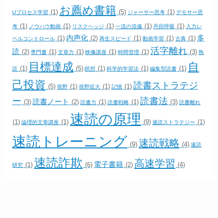
お薦め書籍
(1)
(5)
(1)
Uプロセス学習
ジャーサー思考
デモサー思
(1)
(1)
(1)
(1)
(1)
考
ノウハウ動画
リスクヘッジ
一流の流儀
丹田呼吸
入力レ
内声化
多
(1)
(2)
(1)
(1)
(1)
ベルコントロール
再生スピード
動画学習
古典
活字離れ
読
(2)
(1)
(1)
(1)
(1)
(3)
専門書
文章力
映像講座
時間管理
熟
目標達成
自
(1)
(5)
(1)
(1)
(1)
読
瞑想
科学的学習法
編集型読書
己投資
読書ストラテジ
(5)
(1)
(1)
(1)
視野
視野拡大
記憶
ー
読書法
読書ノート
(3)
(2)
(1)
(1)
(3)
読書力
読書戦略
読書離れ
速読の原理
(1)
(1)
(9)
(1)
論理的文章講座
速読ストラテジー
速読トレーニング
速読戦略
(9)
(4)
速読
速読詐欺
高速学習
電子書籍
(1)
(6)
(2)
(4)
研究