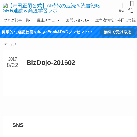
メニュ
検索
ー
ブログ記事一覧
講座メニュー
お問い合わせ
主宰者情報：寺田って誰
科学的な速読技術を学ぶeBook&DVDプレゼント中！
無料で受け取る
ホーム
2017
BizDojo-201602
8/22
SNS