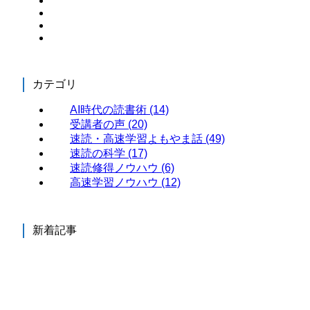
カテゴリ
AI時代の読書術
(14)
受講者の声
(20)
速読・高速学習よもやま話
(49)
速読の科学
(17)
速読修得ノウハウ
(6)
高速学習ノウハウ
(12)
新着記事