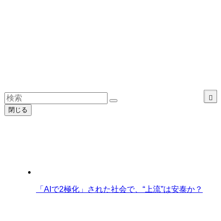
閉じる
「AIで2極化」された社会で、“上流”は安泰か？