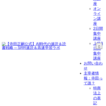
座
オン
ライ
ン講
座
2日間
集中
講座
上級3
日間
集中
講座
お問い合わ
せ
主宰者情
報：寺田っ
て誰？
特商
法上
の表
記