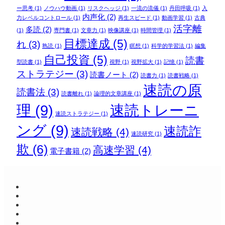
ー思考
(1)
ノウハウ動画
(1)
リスクヘッジ
(1)
一流の流儀
(1)
丹田呼吸
(1)
入
内声化
(2)
力レベルコントロール
(1)
再生スピード
(1)
動画学習
(1)
古典
活字離
多読
(2)
(1)
専門書
(1)
文章力
(1)
映像講座
(1)
時間管理
(1)
目標達成
(5)
れ
(3)
熟読
(1)
瞑想
(1)
科学的学習法
(1)
編集
自己投資
(5)
読書
型読書
(1)
視野
(1)
視野拡大
(1)
記憶
(1)
ストラテジー
(3)
読書ノート
(2)
読書力
(1)
読書戦略
(1)
速読の原
読書法
(3)
読書離れ
(1)
論理的文章講座
(1)
理
(9)
速読トレーニ
速読ストラテジー
(1)
ング
(9)
速読詐
速読戦略
(4)
速読研究
(1)
欺
(6)
高速学習
(4)
電子書籍
(2)