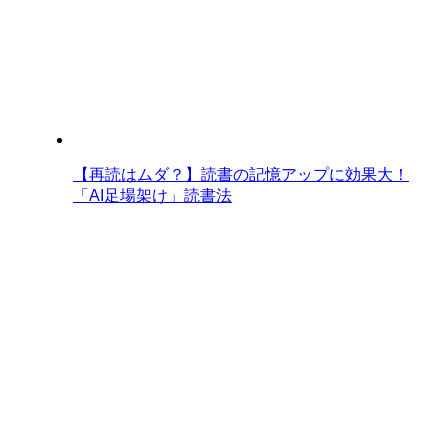
【再読はムダ？】読書の記憶アップに効果大！
「AI足場架け」読書法