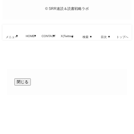
©
SRR速読＆読書戦略ラボ
HOME
CONTACT
X(Twitter)
メニュー
検索
目次
トップへ
閉じる