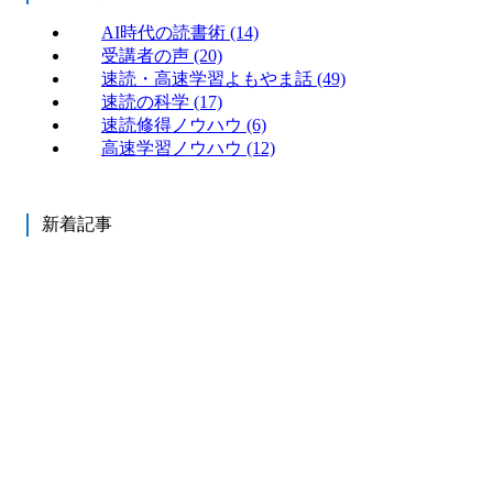
AI時代の読書術
(14)
受講者の声
(20)
速読・高速学習よもやま話
(49)
速読の科学
(17)
速読修得ノウハウ
(6)
高速学習ノウハウ
(12)
新着記事