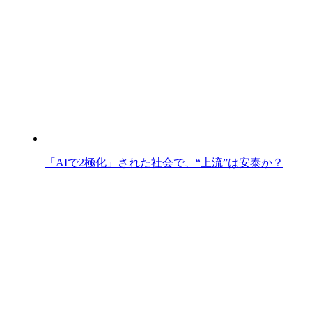
「AIで2極化」された社会で、“上流”は安泰か？