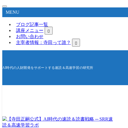
MENU
ブログ記事一覧
講座メニュー
お問い合わせ
主宰者情報：寺田って誰？
AI時代の人財開発をサポートする速読＆高速学習の研究所