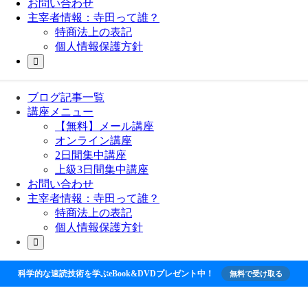
お問い合わせ
主宰者情報：寺田って誰？
特商法上の表記
個人情報保護方針
ブログ記事一覧
講座メニュー
【無料】メール講座
オンライン講座
2日間集中講座
上級3日間集中講座
お問い合わせ
主宰者情報：寺田って誰？
特商法上の表記
個人情報保護方針
科学的な速読技術を学ぶeBook&DVDプレゼント中！
無料で受け取る