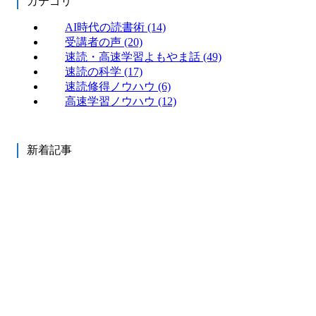
カテゴリ
AI時代の読書術
(14)
受講者の声
(20)
速読・高速学習よもやま話
(49)
速読の科学
(17)
速読修得ノウハウ
(6)
高速学習ノウハウ
(12)
新着記事