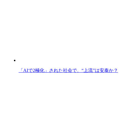
「AIで2極化」された社会で、“上流”は安泰か？