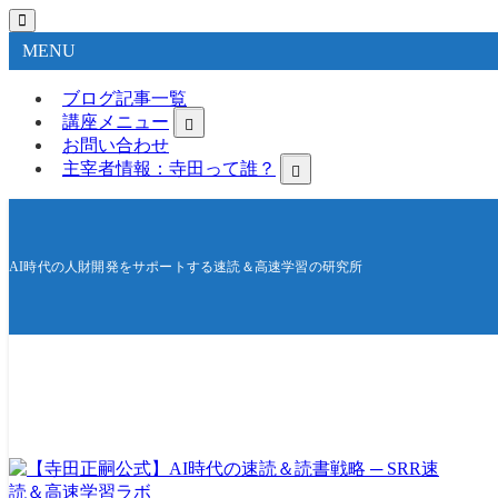
MENU
ブログ記事一覧
講座メニュー
お問い合わせ
主宰者情報：寺田って誰？
AI時代の人財開発をサポートする速読＆高速学習の研究所