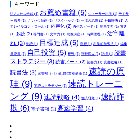
キーワード
お薦め書籍
(5)
Uプロセス学習
(1)
ジャーサー思考
(1)
デモサ
ー思考
(1)
ノウハウ動画
(1)
リスクヘッジ
(1)
一流の流儀
(1)
丹田呼吸
(1)
入
内声化
(2)
力レベルコントロール
(1)
再生スピード
(1)
動画学習
(1)
古典
活字離
多読
(2)
(1)
専門書
(1)
文章力
(1)
映像講座
(1)
時間管理
(1)
目標達成
(5)
れ
(3)
熟読
(1)
瞑想
(1)
科学的学習法
(1)
編集
自己投資
(5)
読書
型読書
(1)
視野
(1)
視野拡大
(1)
記憶
(1)
ストラテジー
(3)
読書ノート
(2)
読書力
(1)
読書戦略
(1)
速読の原
読書法
(3)
読書離れ
(1)
論理的文章講座
(1)
理
(9)
速読トレーニ
速読ストラテジー
(1)
ング
(9)
速読詐
速読戦略
(4)
速読研究
(1)
欺
(6)
高速学習
(4)
電子書籍
(2)