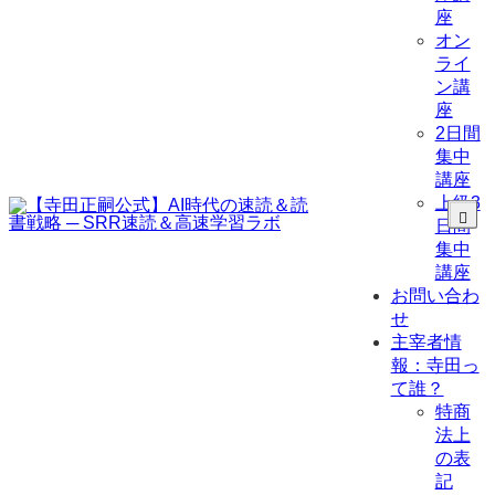
座
オン
ライ
ン講
座
2日間
集中
講座
上級3
日間
集中
講座
お問い合わ
せ
主宰者情
報：寺田っ
て誰？
特商
法上
の表
記