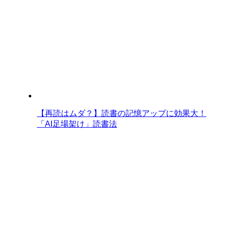
【再読はムダ？】読書の記憶アップに効果大！
「AI足場架け」読書法