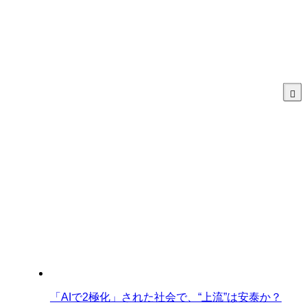
「AIで2極化」された社会で、“上流”は安泰か？