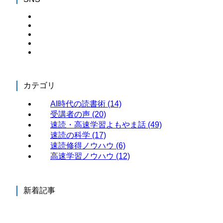
カテゴリ
AI時代の読書術
(14)
受講者の声
(20)
速読・高速学習よもやま話
(49)
速読の科学
(17)
速読修得ノウハウ
(6)
高速学習ノウハウ
(12)
新着記事