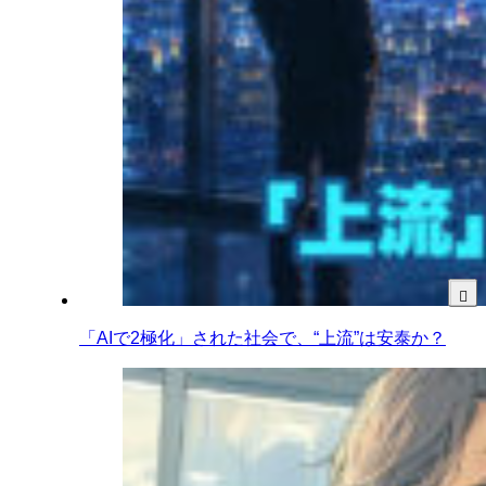
「AIで2極化」された社会で、“上流”は安泰か？