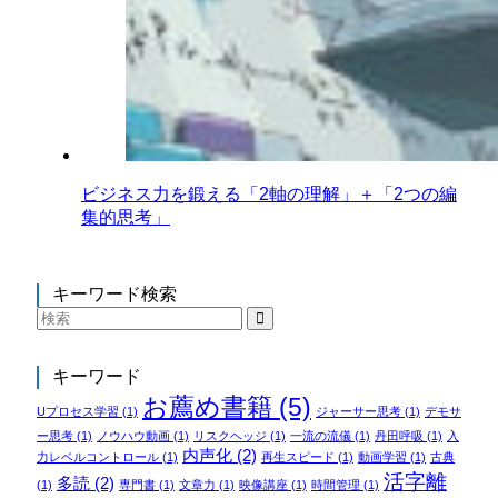
ビジネス力を鍛える「2軸の理解」＋「2つの編
集的思考」
キーワード検索
キーワード
お薦め書籍
(5)
Uプロセス学習
(1)
ジャーサー思考
(1)
デモサ
ー思考
(1)
ノウハウ動画
(1)
リスクヘッジ
(1)
一流の流儀
(1)
丹田呼吸
(1)
入
内声化
(2)
力レベルコントロール
(1)
再生スピード
(1)
動画学習
(1)
古典
活字離
多読
(2)
(1)
専門書
(1)
文章力
(1)
映像講座
(1)
時間管理
(1)