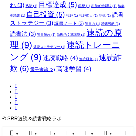
目標達成
(5)
れ
(3)
熟読
(1)
瞑想
(1)
科学的学習法
(1)
編集
自己投資
(5)
読書
型読書
(1)
視野
(1)
視野拡大
(1)
記憶
(1)
ストラテジー
(3)
読書ノート
(2)
読書力
(1)
読書戦略
(1)
速読の原
読書法
(3)
読書離れ
(1)
論理的文章講座
(1)
理
(9)
速読トレーニ
速読ストラテジー
(1)
ング
(9)
速読詐
速読戦略
(4)
速読研究
(1)
欺
(6)
高速学習
(4)
電子書籍
(2)
©
SRR速読＆読書戦略ラボ