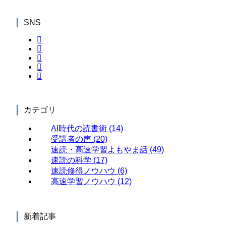
SNS
カテゴリ
AI時代の読書術
(14)
受講者の声
(20)
速読・高速学習よもやま話
(49)
速読の科学
(17)
速読修得ノウハウ
(6)
高速学習ノウハウ
(12)
新着記事