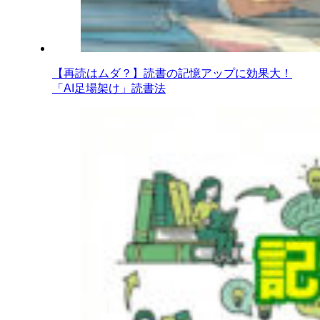
【再読はムダ？】読書の記憶アップに効果大！
「AI足場架け」読書法