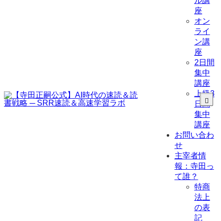
ル講
座
オン
ライ
ン講
座
2日間
集中
講座
上級3
日間
集中
講座
お問い合わ
せ
主宰者情
報：寺田っ
て誰？
特商
法上
の表
記