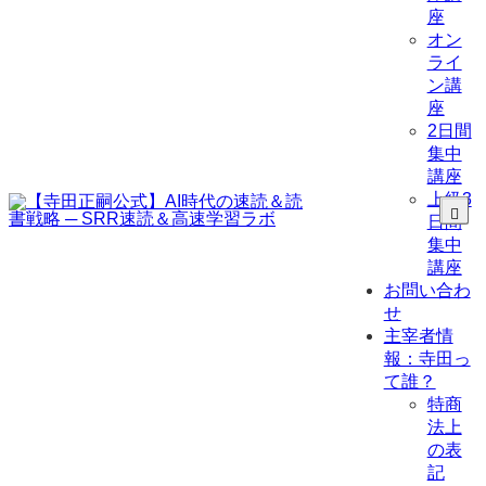
座
オン
ライ
ン講
座
2日間
集中
講座
上級3
日間
集中
講座
お問い合わ
せ
主宰者情
報：寺田っ
て誰？
特商
法上
の表
記