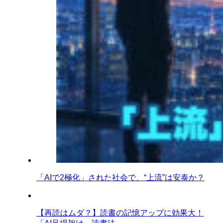
「AIで2極化」された社会で、“上流”は安泰か？
【再読はムダ？】読書の記憶アップに効果大！