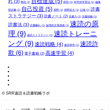
目標達成
(5)
れ
(3)
熟読
(1)
瞑想
(1)
科学的学習法
(1)
編集
自己投資
(5)
読書
型読書
(1)
視野
(1)
視野拡大
(1)
記憶
(1)
ストラテジー
(3)
読書ノート
(2)
読書力
(1)
読書戦略
(1)
速読の原
読書法
(3)
読書離れ
(1)
論理的文章講座
(1)
理
(9)
速読トレーニ
速読ストラテジー
(1)
ング
(9)
速読詐
速読戦略
(4)
速読研究
(1)
欺
(6)
高速学習
(4)
電子書籍
(2)
©
SRR速読＆読書戦略ラボ
HOME
CONTACT
X(Twitter)