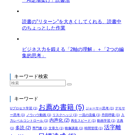
「AI足場架け」読書法
読書の”リターン”を大きくしてくれる、読書中
のちょっとした作業
ビジネス力を鍛える「2軸の理解」＋「2つの編
集的思考」
キーワード検索
キーワード
お薦め書籍
(5)
Uプロセス学習
(1)
ジャーサー思考
(1)
デモサ
ー思考
(1)
ノウハウ動画
(1)
リスクヘッジ
(1)
一流の流儀
(1)
丹田呼吸
(1)
入
内声化
(2)
力レベルコントロール
(1)
再生スピード
(1)
動画学習
(1)
古典
活字離
多読
(2)
(1)
専門書
(1)
文章力
(1)
映像講座
(1)
時間管理
(1)