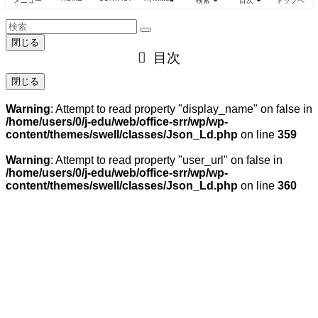
メニュー
検索
目次
トップへ
閉じる
目次
閉じる
Warning
: Attempt to read property "display_name" on false in
/home/users/0/j-edu/web/office-srr/wp/wp-
content/themes/swell/classes/Json_Ld.php
on line
359
Warning
: Attempt to read property "user_url" on false in
/home/users/0/j-edu/web/office-srr/wp/wp-
content/themes/swell/classes/Json_Ld.php
on line
360