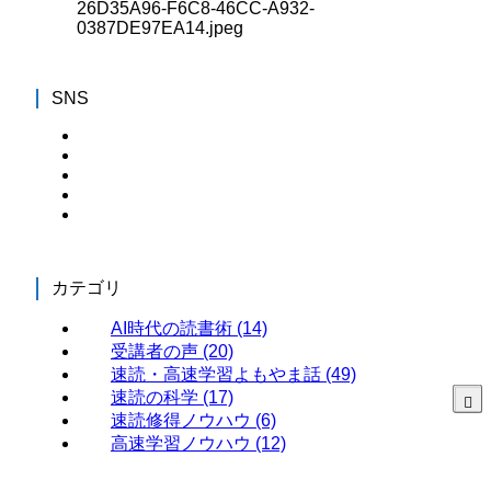
26D35A96-F6C8-46CC-A932-
0387DE97EA14.jpeg
SNS
カテゴリ
AI時代の読書術
(14)
受講者の声
(20)
速読・高速学習よもやま話
(49)
速読の科学
(17)
速読修得ノウハウ
(6)
高速学習ノウハウ
(12)