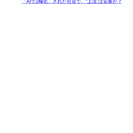
「AIで2極化」された社会で、“上流”は安泰か？