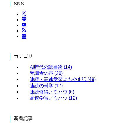
SNS
カテゴリ
AI時代の読書術
(14)
受講者の声
(20)
速読・高速学習よもやま話
(49)
速読の科学
(17)
速読修得ノウハウ
(6)
高速学習ノウハウ
(12)
新着記事