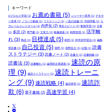
キーワード
お薦め書籍
(5)
Uプロセス学習
(1)
ジャーサー思考
(1)
デモサ
ー思考
(1)
ノウハウ動画
(1)
リスクヘッジ
(1)
一流の流儀
(1)
丹田呼吸
(1)
入
内声化
(2)
力レベルコントロール
(1)
再生スピード
(1)
動画学習
(1)
古典
活字離
多読
(2)
(1)
専門書
(1)
文章力
(1)
映像講座
(1)
時間管理
(1)
目標達成
(5)
れ
(3)
熟読
(1)
瞑想
(1)
科学的学習法
(1)
編集
自己投資
(5)
読書
型読書
(1)
視野
(1)
視野拡大
(1)
記憶
(1)
ストラテジー
(3)
読書ノート
(2)
読書力
(1)
読書戦略
(1)
速読の原
読書法
(3)
読書離れ
(1)
論理的文章講座
(1)
理
(9)
速読トレーニ
速読ストラテジー
(1)
ング
(9)
速読詐
速読戦略
(4)
速読研究
(1)
欺
(6)
高速学習
(4)
電子書籍
(2)