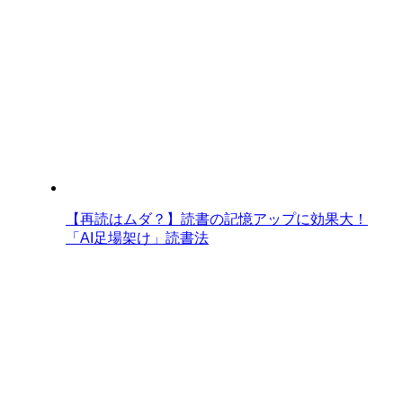
【再読はムダ？】読書の記憶アップに効果大！
「AI足場架け」読書法