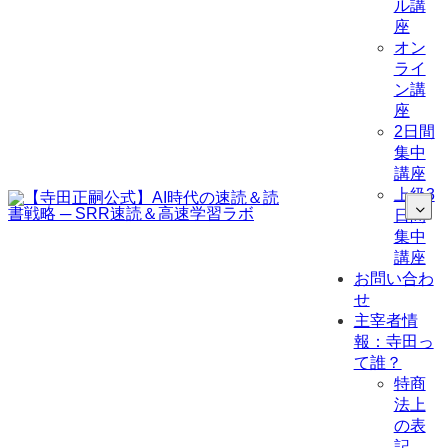
ル講
座
オン
ライ
ン講
座
2日間
集中
講座
上級3
日間
集中
講座
お問い合わ
せ
主宰者情
報：寺田っ
て誰？
特商
法上
の表
記