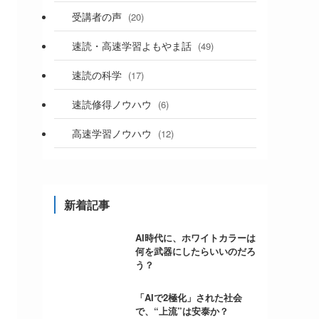
受講者の声
(20)
速読・高速学習よもやま話
(49)
速読の科学
(17)
速読修得ノウハウ
(6)
高速学習ノウハウ
(12)
新着記事
AI時代に、ホワイトカラーは
何を武器にしたらいいのだろ
う？
「AIで2極化」された社会
で、“上流”は安泰か？