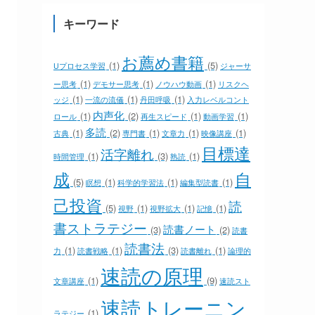
キーワード
お薦め書籍
(1)
(5)
Uプロセス学習
ジャーサ
(1)
(1)
(1)
ー思考
デモサー思考
ノウハウ動画
リスクヘ
(1)
(1)
(1)
ッジ
一流の流儀
丹田呼吸
入力レベルコント
内声化
(1)
(2)
(1)
(1)
ロール
再生スピード
動画学習
多読
(1)
(2)
(1)
(1)
(1)
古典
専門書
文章力
映像講座
目標達
活字離れ
(1)
(3)
(1)
時間管理
熟読
成
自
(5)
(1)
(1)
(1)
瞑想
科学的学習法
編集型読書
己投資
読
(5)
(1)
(1)
(1)
視野
視野拡大
記憶
書ストラテジー
読書ノート
(3)
(2)
読書
読書法
(1)
(1)
(3)
(1)
力
読書戦略
読書離れ
論理的
速読の原理
(1)
(9)
文章講座
速読スト
速読トレーニン
(1)
ラテジー