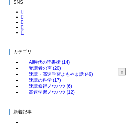
SNS
カテゴリ
AI時代の読書術
(14)
受講者の声
(20)
速読・高速学習よもやま話
(49)
速読の科学
(17)
速読修得ノウハウ
(6)
高速学習ノウハウ
(12)
新着記事