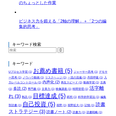
のちょっとした作業
ビジネス力を鍛える「2軸の理解」＋「2つの編
集的思考」
キーワード検索
キーワード
お薦め書籍
(5)
Uプロセス学習
(1)
ジャーサー思考
(1)
デモサ
ー思考
(1)
ノウハウ動画
(1)
リスクヘッジ
(1)
一流の流儀
(1)
丹田呼吸
(1)
入
内声化
(2)
力レベルコントロール
(1)
再生スピード
(1)
動画学習
(1)
古典
活字離
多読
(2)
(1)
専門書
(1)
文章力
(1)
映像講座
(1)
時間管理
(1)
目標達成
(5)
れ
(3)
熟読
(1)
瞑想
(1)
科学的学習法
(1)
編集
自己投資
(5)
読書
型読書
(1)
視野
(1)
視野拡大
(1)
記憶
(1)
ストラテジー
(3)
読書ノート
(2)
読書力
(1)
読書戦略
(1)