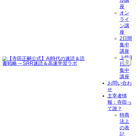
ル講
座
オン
ライ
ン講
座
2日間
集中
講座
上級3
日間
集中
講座
お問い合わ
せ
主宰者情
報：寺田っ
て誰？
特商
法上
の表
記