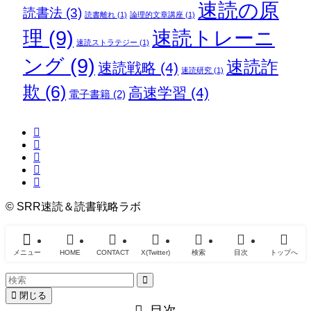
速読の原
読書法
(3)
読書離れ
(1)
論理的文章講座
(1)
理
(9)
速読トレーニ
速読ストラテジー
(1)
ング
(9)
速読詐
速読戦略
(4)
速読研究
(1)
欺
(6)
高速学習
(4)
電子書籍
(2)
©
SRR速読＆読書戦略ラボ
メニュー
HOME
CONTACT
X(Twitter)
検索
目次
トップへ
閉じる
目次