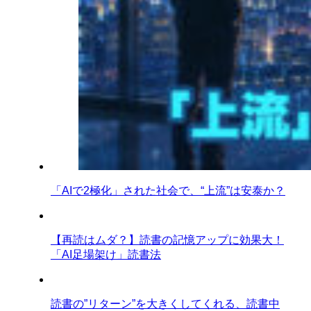
「AIで2極化」された社会で、“上流”は安泰か？
【再読はムダ？】読書の記憶アップに効果大！
「AI足場架け」読書法
読書の”リターン”を大きくしてくれる、読書中