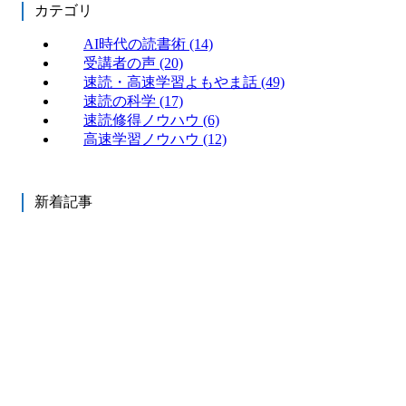
カテゴリ
AI時代の読書術
(14)
受講者の声
(20)
速読・高速学習よもやま話
(49)
速読の科学
(17)
速読修得ノウハウ
(6)
高速学習ノウハウ
(12)
新着記事