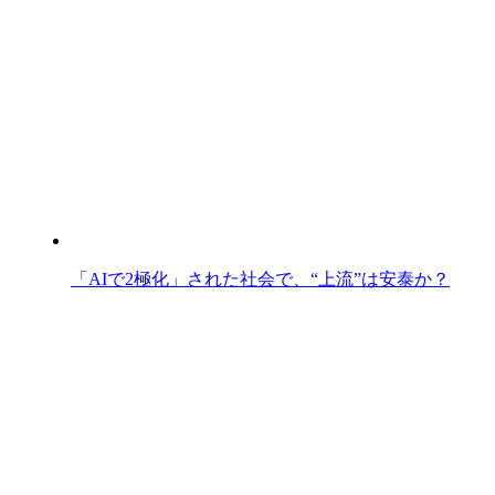
「AIで2極化」された社会で、“上流”は安泰か？