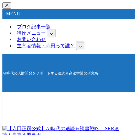
MENU
ブログ記事一覧
講座メニュー
お問い合わせ
主宰者情報：寺田って誰？
AI時代の人財開発をサポートする速読＆高速学習の研究所