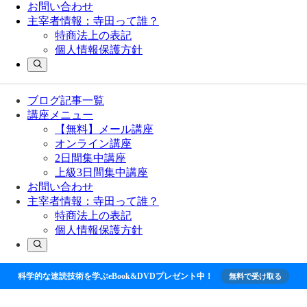
お問い合わせ
主宰者情報：寺田って誰？
特商法上の表記
個人情報保護方針
ブログ記事一覧
講座メニュー
【無料】メール講座
オンライン講座
2日間集中講座
上級3日間集中講座
お問い合わせ
主宰者情報：寺田って誰？
特商法上の表記
個人情報保護方針
科学的な速読技術を学ぶeBook&DVDプレゼント中！
無料で受け取る