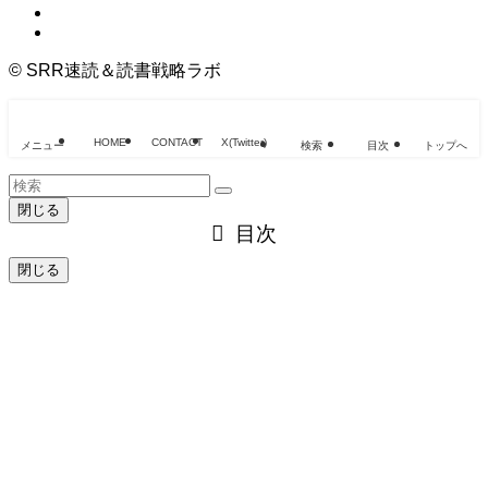
©
SRR速読＆読書戦略ラボ
HOME
CONTACT
X(Twitter)
メニュー
検索
目次
トップへ
閉じる
目次
閉じる