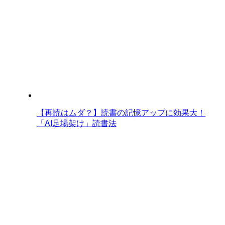
【再読はムダ？】読書の記憶アップに効果大！
「AI足場架け」読書法