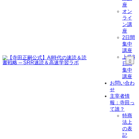
座
オン
ライ
ン講
座
2日間
集中
講座
上級3
日間
集中
講座
お問い合わ
せ
主宰者情
報：寺田っ
て誰？
特商
法上
の表
記