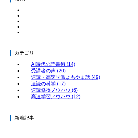
カテゴリ
AI時代の読書術
(14)
受講者の声
(20)
速読・高速学習よもやま話
(49)
速読の科学
(17)
速読修得ノウハウ
(6)
高速学習ノウハウ
(12)
新着記事