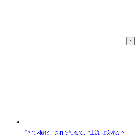
「AIで2極化」された社会で、“上流”は安泰か？