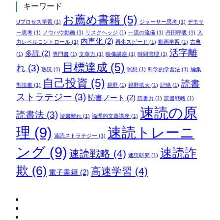
キーワード
お薦め書籍
(5)
Uプロセス学習
(1)
ジャーサー思考
(1)
デモサ
ー思考
(1)
ノウハウ動画
(1)
リスクヘッジ
(1)
一流の流儀
(1)
丹田呼吸
(1)
入
内声化
(2)
力レベルコントロール
(1)
再生スピード
(1)
動画学習
(1)
古典
活字離
多読
(2)
(1)
専門書
(1)
文章力
(1)
映像講座
(1)
時間管理
(1)
目標達成
(5)
れ
(3)
熟読
(1)
瞑想
(1)
科学的学習法
(1)
編集
自己投資
(5)
読書
型読書
(1)
視野
(1)
視野拡大
(1)
記憶
(1)
ストラテジー
(3)
読書ノート
(2)
読書力
(1)
読書戦略
(1)
速読の原
読書法
(3)
読書離れ
(1)
論理的文章講座
(1)
理
(9)
速読トレーニ
速読ストラテジー
(1)
ング
(9)
速読詐
速読戦略
(4)
速読研究
(1)
欺
(6)
高速学習
(4)
電子書籍
(2)