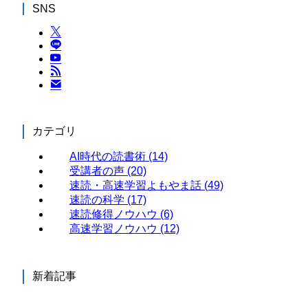
SNS
カテゴリ
AI時代の読書術
(14)
受講者の声
(20)
速読・高速学習よもやま話
(49)
速読の科学
(17)
速読修得ノウハウ
(6)
高速学習ノウハウ
(12)
新着記事