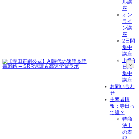
ル講
座
オン
ライ
ン講
座
2日間
集中
講座
上級3
日間
集中
講座
お問い合わ
せ
主宰者情
報：寺田っ
て誰？
特商
法上
の表
記