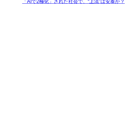
「AIで2極化」された社会で、“上流”は安泰か？