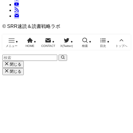
©
SRR速読＆読書戦略ラボ
メニュー
HOME
CONTACT
X(Twitter)
検索
目次
トップへ
閉じる
閉じる