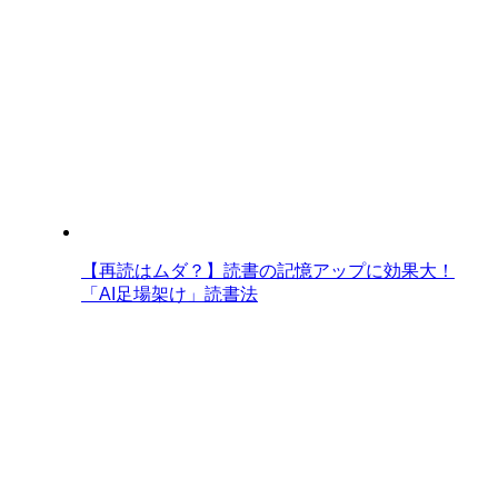
【再読はムダ？】読書の記憶アップに効果大！
「AI足場架け」読書法