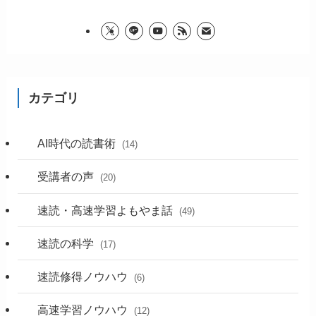
カテゴリ
AI時代の読書術
(14)
受講者の声
(20)
速読・高速学習よもやま話
(49)
速読の科学
(17)
速読修得ノウハウ
(6)
高速学習ノウハウ
(12)