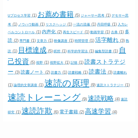
お薦め書籍
(1)
(5)
(1)
Uプロセス学習
ジャーサー思考
デモサー思
(1)
(1)
(1)
(1)
(1)
考
ノウハウ動画
リスクヘッジ
一流の流儀
丹田呼吸
入力レ
内声化
多
(1)
(2)
(1)
(1)
(1)
ベルコントロール
再生スピード
動画学習
古典
活字離れ
読
(2)
(1)
(1)
(1)
(1)
(3)
専門書
文章力
映像講座
時間管理
熟
目標達成
自
(1)
(5)
(1)
(1)
(1)
読
瞑想
科学的学習法
編集型読書
己投資
読書ストラテジ
(5)
(1)
(1)
(1)
視野
視野拡大
記憶
ー
読書法
読書ノート
(3)
(2)
(1)
(1)
(3)
読書力
読書戦略
読書離れ
速読の原理
(1)
(1)
(9)
(1)
論理的文章講座
速読ストラテジー
速読トレーニング
速読戦略
(9)
(4)
速読
速読詐欺
高速学習
電子書籍
(1)
(6)
(2)
(4)
研究