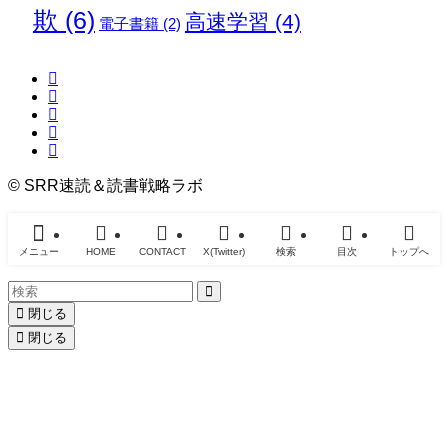
欺
(6)
高速学習
(4)
電子書籍
(2)
©
SRR速読＆読書戦略ラボ
メニュー
HOME
CONTACT
X(Twitter)
検索
目次
トップへ
閉じる
閉じる