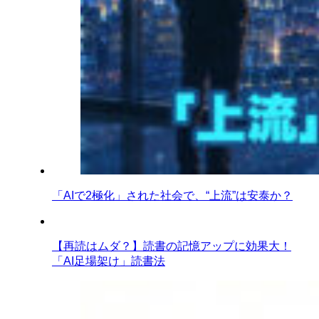
「AIで2極化」された社会で、“上流”は安泰か？
【再読はムダ？】読書の記憶アップに効果大！
「AI足場架け」読書法