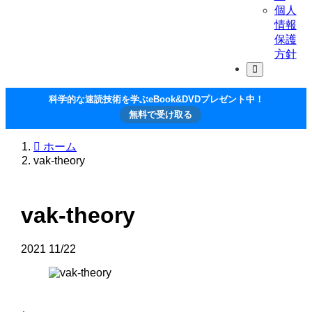
個人
情報
保護
方針
科学的な速読技術を学ぶeBook&DVDプレゼント中！
無料で受け取る
ホーム
vak-theory
vak-theory
2021
11/22