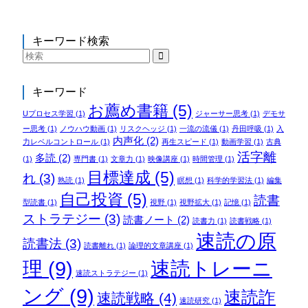
キーワード検索
キーワード
お薦め書籍
(5)
Uプロセス学習
(1)
ジャーサー思考
(1)
デモサ
ー思考
(1)
ノウハウ動画
(1)
リスクヘッジ
(1)
一流の流儀
(1)
丹田呼吸
(1)
入
内声化
(2)
力レベルコントロール
(1)
再生スピード
(1)
動画学習
(1)
古典
活字離
多読
(2)
(1)
専門書
(1)
文章力
(1)
映像講座
(1)
時間管理
(1)
目標達成
(5)
れ
(3)
熟読
(1)
瞑想
(1)
科学的学習法
(1)
編集
自己投資
(5)
読書
型読書
(1)
視野
(1)
視野拡大
(1)
記憶
(1)
ストラテジー
(3)
読書ノート
(2)
読書力
(1)
読書戦略
(1)
速読の原
読書法
(3)
読書離れ
(1)
論理的文章講座
(1)
理
(9)
速読トレーニ
速読ストラテジー
(1)
ング
(9)
速読詐
速読戦略
(4)
速読研究
(1)