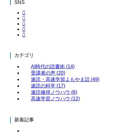
SNS
カテゴリ
AI時代の読書術
(14)
受講者の声
(20)
速読・高速学習よもやま話
(49)
速読の科学
(17)
速読修得ノウハウ
(6)
高速学習ノウハウ
(12)
新着記事