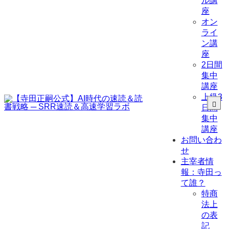
ル講
座
オン
ライ
ン講
座
2日間
集中
講座
上級3
日間
集中
講座
お問い合わ
せ
主宰者情
報：寺田っ
て誰？
特商
法上
の表
記