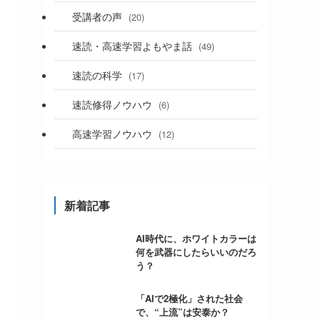
受講者の声
(20)
速読・高速学習よもやま話
(49)
速読の科学
(17)
速読修得ノウハウ
(6)
高速学習ノウハウ
(12)
新着記事
AI時代に、ホワイトカラーは
何を武器にしたらいいのだろ
う？
「AIで2極化」された社会
で、“上流”は安泰か？