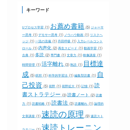
キーワード
お薦め書籍
(1)
(5)
Uプロセス学習
ジャーサ
(1)
(1)
(1)
ー思考
デモサー思考
ノウハウ動画
リスクヘ
(1)
(1)
(1)
ッジ
一流の流儀
丹田呼吸
入力レベルコント
内声化
(1)
(2)
(1)
(1)
ロール
再生スピード
動画学習
多読
(1)
(2)
(1)
(1)
(1)
古典
専門書
文章力
映像講座
目標達
活字離れ
(1)
(3)
(1)
時間管理
熟読
成
自
(5)
(1)
(1)
(1)
瞑想
科学的学習法
編集型読書
己投資
読
(5)
(1)
(1)
(1)
視野
視野拡大
記憶
書ストラテジー
読書ノート
(3)
(2)
読書
読書法
(1)
(1)
(3)
(1)
力
読書戦略
読書離れ
論理的
速読の原理
(1)
(9)
文章講座
速読スト
速読トレーニン
(1)
ラテジー