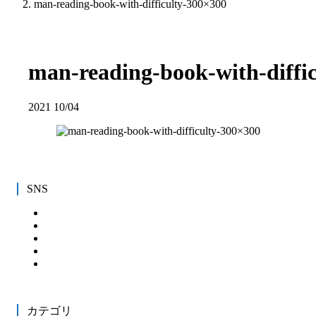
man-reading-book-with-difficulty-300×300
man-reading-book-with-diffi
2021
10/04
SNS
カテゴリ