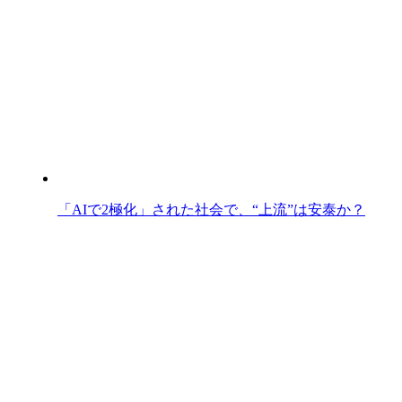
「AIで2極化」された社会で、“上流”は安泰か？