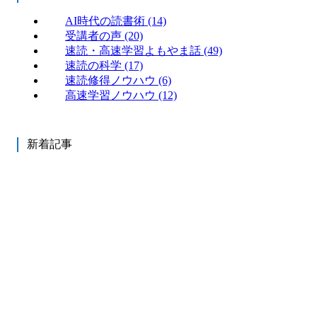
AI時代の読書術
(14)
受講者の声
(20)
速読・高速学習よもやま話
(49)
速読の科学
(17)
速読修得ノウハウ
(6)
高速学習ノウハウ
(12)
新着記事