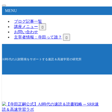
MENU
ブログ記事一覧
講座メニュー
お問い合わせ
主宰者情報：寺田って誰？
AI時代の人財開発をサポートする速読＆高速学習の研究所