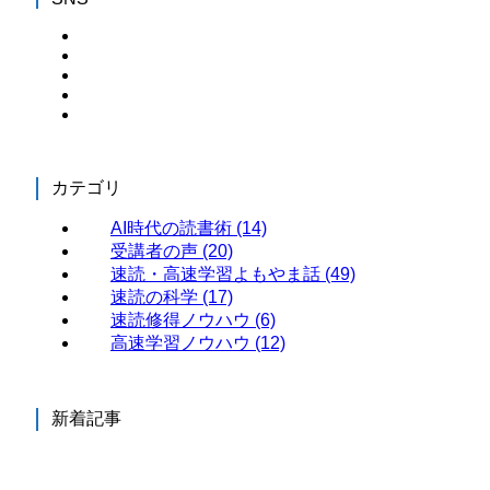
カテゴリ
AI時代の読書術
(14)
受講者の声
(20)
速読・高速学習よもやま話
(49)
速読の科学
(17)
速読修得ノウハウ
(6)
高速学習ノウハウ
(12)
新着記事