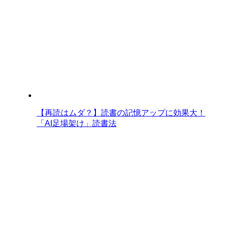
【再読はムダ？】読書の記憶アップに効果大！
「AI足場架け」読書法