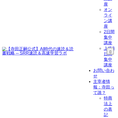
座
オン
ライ
ン講
座
2日間
集中
講座
上級3
日間
集中
講座
お問い合わ
せ
主宰者情
報：寺田っ
て誰？
特商
法上
の表
記