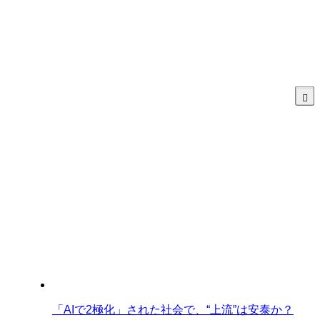
「AIで2極化」された社会で、“上流”は安泰か？