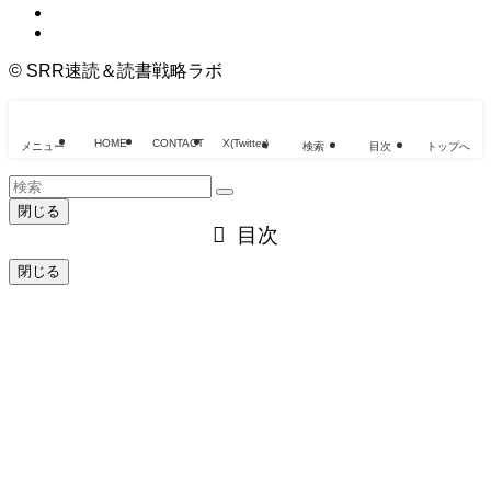
©
SRR速読＆読書戦略ラボ
HOME
CONTACT
X(Twitter)
メニュー
検索
目次
トップへ
閉じる
目次
閉じる