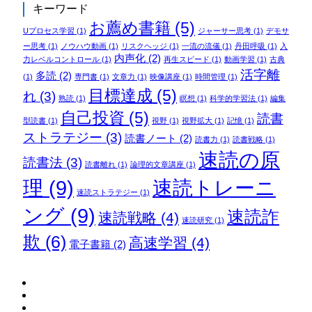
キーワード
お薦め書籍
(5)
Uプロセス学習
(1)
ジャーサー思考
(1)
デモサ
ー思考
(1)
ノウハウ動画
(1)
リスクヘッジ
(1)
一流の流儀
(1)
丹田呼吸
(1)
入
内声化
(2)
力レベルコントロール
(1)
再生スピード
(1)
動画学習
(1)
古典
活字離
多読
(2)
(1)
専門書
(1)
文章力
(1)
映像講座
(1)
時間管理
(1)
目標達成
(5)
れ
(3)
熟読
(1)
瞑想
(1)
科学的学習法
(1)
編集
自己投資
(5)
読書
型読書
(1)
視野
(1)
視野拡大
(1)
記憶
(1)
ストラテジー
(3)
読書ノート
(2)
読書力
(1)
読書戦略
(1)
速読の原
読書法
(3)
読書離れ
(1)
論理的文章講座
(1)
理
(9)
速読トレーニ
速読ストラテジー
(1)
ング
(9)
速読詐
速読戦略
(4)
速読研究
(1)
欺
(6)
高速学習
(4)
電子書籍
(2)