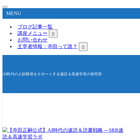
MENU
ブログ記事一覧
講座メニュー
お問い合わせ
主宰者情報：寺田って誰？
AI時代の人財開発をサポートする速読＆高速学習の研究所