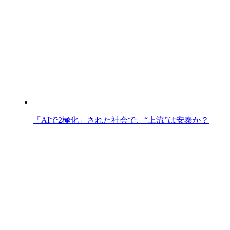
「AIで2極化」された社会で、“上流”は安泰か？