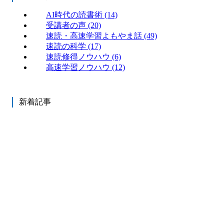
AI時代の読書術
(14)
受講者の声
(20)
速読・高速学習よもやま話
(49)
速読の科学
(17)
速読修得ノウハウ
(6)
高速学習ノウハウ
(12)
新着記事