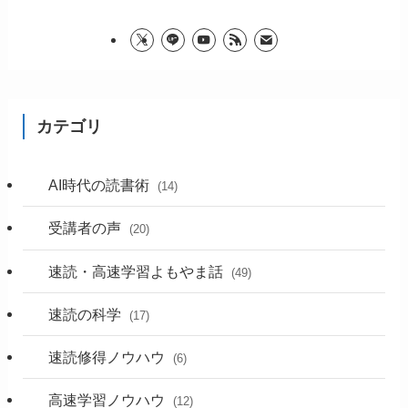
カテゴリ
AI時代の読書術
(14)
受講者の声
(20)
速読・高速学習よもやま話
(49)
速読の科学
(17)
速読修得ノウハウ
(6)
高速学習ノウハウ
(12)