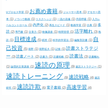
お薦め書籍
(1)
(5)
(1)
Uプロセス学習
ジャーサー思考
デモサー思
(1)
(1)
(1)
(1)
(1)
考
ノウハウ動画
リスクヘッジ
一流の流儀
丹田呼吸
入力レ
内声化
多
(1)
(2)
(1)
(1)
(1)
ベルコントロール
再生スピード
動画学習
古典
活字離れ
読
(2)
(1)
(1)
(1)
(1)
(3)
専門書
文章力
映像講座
時間管理
熟
目標達成
自
(1)
(5)
(1)
(1)
(1)
読
瞑想
科学的学習法
編集型読書
己投資
読書ストラテジ
(5)
(1)
(1)
(1)
視野
視野拡大
記憶
ー
読書法
読書ノート
(3)
(2)
(1)
(1)
(3)
読書力
読書戦略
読書離れ
速読の原理
(1)
(1)
(9)
(1)
論理的文章講座
速読ストラテジー
速読トレーニング
速読戦略
(9)
(4)
速読
速読詐欺
高速学習
電子書籍
(1)
(6)
(2)
(4)
研究