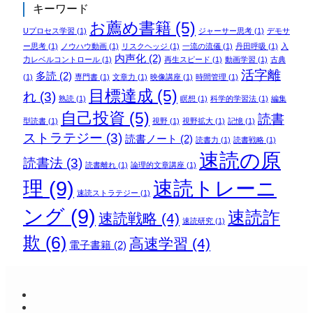
キーワード
お薦め書籍
(5)
Uプロセス学習
(1)
ジャーサー思考
(1)
デモサ
ー思考
(1)
ノウハウ動画
(1)
リスクヘッジ
(1)
一流の流儀
(1)
丹田呼吸
(1)
入
内声化
(2)
力レベルコントロール
(1)
再生スピード
(1)
動画学習
(1)
古典
活字離
多読
(2)
(1)
専門書
(1)
文章力
(1)
映像講座
(1)
時間管理
(1)
目標達成
(5)
れ
(3)
熟読
(1)
瞑想
(1)
科学的学習法
(1)
編集
自己投資
(5)
読書
型読書
(1)
視野
(1)
視野拡大
(1)
記憶
(1)
ストラテジー
(3)
読書ノート
(2)
読書力
(1)
読書戦略
(1)
速読の原
読書法
(3)
読書離れ
(1)
論理的文章講座
(1)
理
(9)
速読トレーニ
速読ストラテジー
(1)
ング
(9)
速読詐
速読戦略
(4)
速読研究
(1)
欺
(6)
高速学習
(4)
電子書籍
(2)