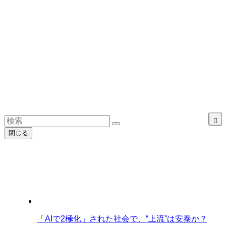
閉じる
「AIで2極化」された社会で、“上流”は安泰か？