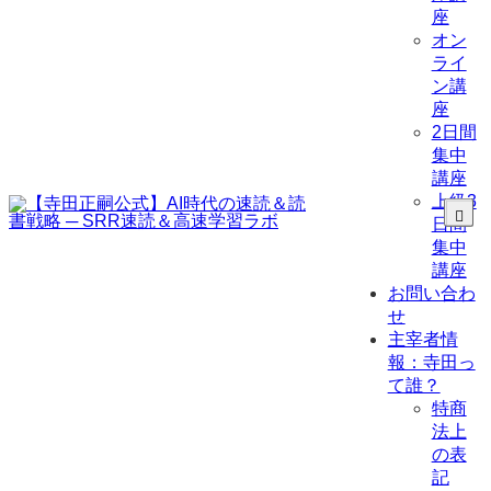
座
オン
ライ
ン講
座
2日間
集中
講座
上級3
日間
集中
講座
お問い合わ
せ
主宰者情
報：寺田っ
て誰？
特商
法上
の表
記