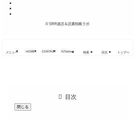
©
SRR速読＆読書戦略ラボ
HOME
CONTACT
X(Twitter)
メニュー
検索
目次
トップへ
目次
閉じる