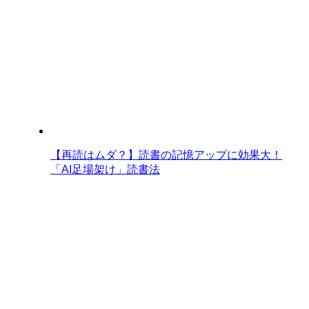
【再読はムダ？】読書の記憶アップに効果大！
「AI足場架け」読書法