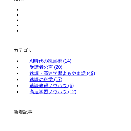
カテゴリ
AI時代の読書術
(14)
受講者の声
(20)
速読・高速学習よもやま話
(49)
速読の科学
(17)
速読修得ノウハウ
(6)
高速学習ノウハウ
(12)
新着記事