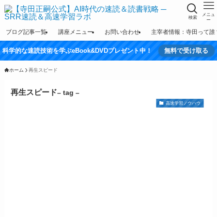
メニュ
検索
ー
ブログ記事一覧
講座メニュー
お問い合わせ
主宰者情報：寺田って誰
科学的な速読技術を学ぶeBook&DVDプレゼント中！
無料で受け取る
ホーム
再生スピード
再生スピード
– tag –
高速学習ノウハウ