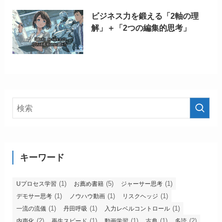
ビジネス力を鍛える「2軸の理
解」＋「2つの編集的思考」
キーワード
(1)
(5)
(1)
Uプロセス学習
お薦め書籍
ジャーサー思考
(1)
(1)
(1)
デモサー思考
ノウハウ動画
リスクヘッジ
(1)
(1)
(1)
一流の流儀
丹田呼吸
入力レベルコントロール
(2)
(1)
(1)
(1)
(2)
内声化
再生スピード
動画学習
古典
多読