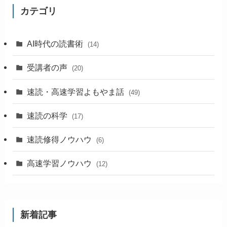
カテゴリ
AI時代の読書術
(14)
受講者の声
(20)
速読・高速学習よもやま話
(49)
速読の科学
(17)
速読修得ノウハウ
(6)
高速学習ノウハウ
(12)
新着記事