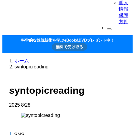
個人
情報
保護
方針
科学的な速読技術を学ぶeBook&DVDプレゼント中！
無料で受け取る
ホーム
syntopicreading
syntopicreading
2025
8/28
SNS