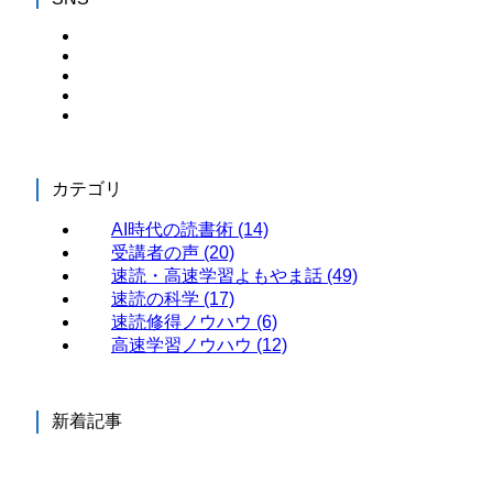
カテゴリ
AI時代の読書術
(14)
受講者の声
(20)
速読・高速学習よもやま話
(49)
速読の科学
(17)
速読修得ノウハウ
(6)
高速学習ノウハウ
(12)
新着記事