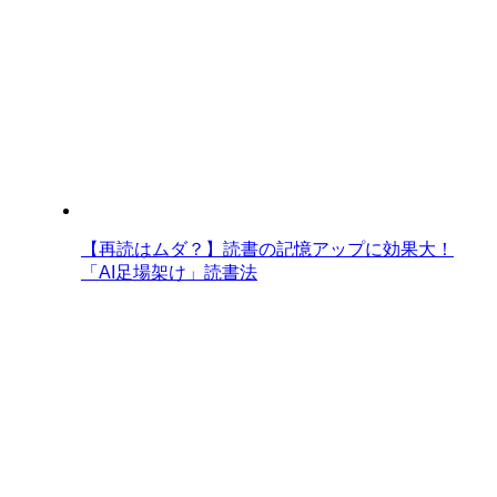
【再読はムダ？】読書の記憶アップに効果大！
「AI足場架け」読書法