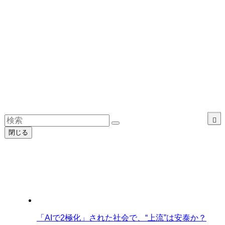
閉じる
「AIで2極化」された社会で、“上流”は安泰か？