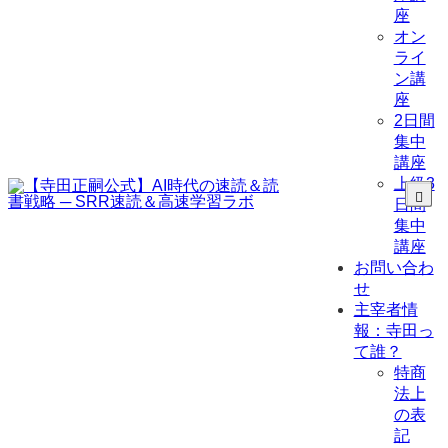
座
オン
ライ
ン講
座
2日間
集中
講座
上級3
日間
集中
講座
お問い合わ
せ
主宰者情
報：寺田っ
て誰？
特商
法上
の表
記