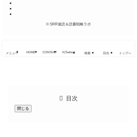
©
SRR速読＆読書戦略ラボ
HOME
CONTACT
X(Twitter)
メニュー
検索
目次
トップへ
目次
閉じる