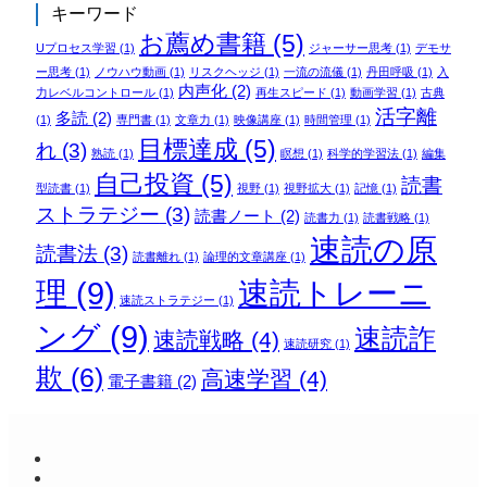
キーワード
お薦め書籍
(5)
Uプロセス学習
(1)
ジャーサー思考
(1)
デモサ
ー思考
(1)
ノウハウ動画
(1)
リスクヘッジ
(1)
一流の流儀
(1)
丹田呼吸
(1)
入
内声化
(2)
力レベルコントロール
(1)
再生スピード
(1)
動画学習
(1)
古典
活字離
多読
(2)
(1)
専門書
(1)
文章力
(1)
映像講座
(1)
時間管理
(1)
目標達成
(5)
れ
(3)
熟読
(1)
瞑想
(1)
科学的学習法
(1)
編集
自己投資
(5)
読書
型読書
(1)
視野
(1)
視野拡大
(1)
記憶
(1)
ストラテジー
(3)
読書ノート
(2)
読書力
(1)
読書戦略
(1)
速読の原
読書法
(3)
読書離れ
(1)
論理的文章講座
(1)
理
(9)
速読トレーニ
速読ストラテジー
(1)
ング
(9)
速読詐
速読戦略
(4)
速読研究
(1)
欺
(6)
高速学習
(4)
電子書籍
(2)