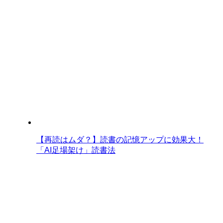
【再読はムダ？】読書の記憶アップに効果大！
「AI足場架け」読書法