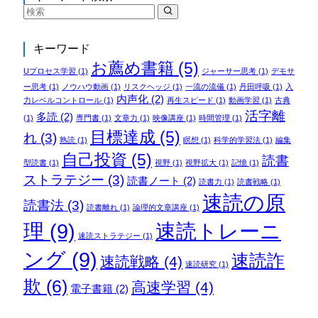
キーワード
お薦め書籍
(5)
Uプロセス学習
(1)
ジャーサー思考
(1)
デモサ
ー思考
(1)
ノウハウ動画
(1)
リスクヘッジ
(1)
一流の流儀
(1)
丹田呼吸
(1)
入
内声化
(2)
力レベルコントロール
(1)
再生スピード
(1)
動画学習
(1)
古典
活字離
多読
(2)
(1)
専門書
(1)
文章力
(1)
映像講座
(1)
時間管理
(1)
目標達成
(5)
れ
(3)
熟読
(1)
瞑想
(1)
科学的学習法
(1)
編集
自己投資
(5)
読書
型読書
(1)
視野
(1)
視野拡大
(1)
記憶
(1)
ストラテジー
(3)
読書ノート
(2)
読書力
(1)
読書戦略
(1)
速読の原
読書法
(3)
読書離れ
(1)
論理的文章講座
(1)
理
(9)
速読トレーニ
速読ストラテジー
(1)
ング
(9)
速読詐
速読戦略
(4)
速読研究
(1)
欺
(6)
高速学習
(4)
電子書籍
(2)