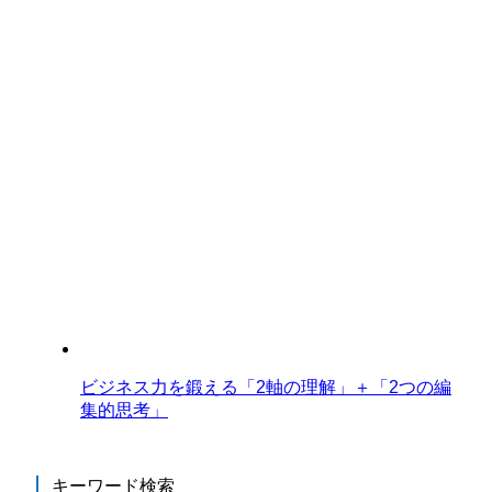
ビジネス力を鍛える「2軸の理解」＋「2つの編
集的思考」
キーワード検索