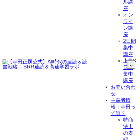
ル講
座
オン
ライ
ン講
座
2日間
集中
講座
上級3
日間
集中
講座
お問い合わ
せ
主宰者情
報：寺田っ
て誰？
特商
法上
の表
記