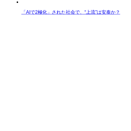
「AIで2極化」された社会で、“上流”は安泰か？