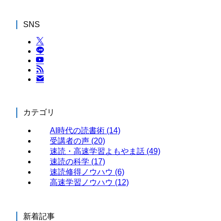
SNS
カテゴリ
AI時代の読書術
(14)
受講者の声
(20)
速読・高速学習よもやま話
(49)
速読の科学
(17)
速読修得ノウハウ
(6)
高速学習ノウハウ
(12)
新着記事