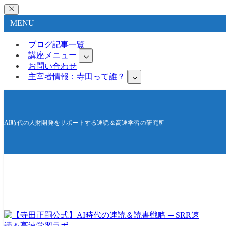
MENU
ブログ記事一覧
講座メニュー
お問い合わせ
主宰者情報：寺田って誰？
AI時代の人財開発をサポートする速読＆高速学習の研究所