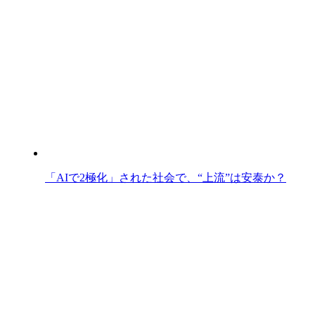
「AIで2極化」された社会で、“上流”は安泰か？