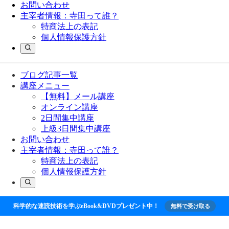
お問い合わせ
主宰者情報：寺田って誰？
特商法上の表記
個人情報保護方針
ブログ記事一覧
講座メニュー
【無料】メール講座
オンライン講座
2日間集中講座
上級3日間集中講座
お問い合わせ
主宰者情報：寺田って誰？
特商法上の表記
個人情報保護方針
科学的な速読技術を学ぶeBook&DVDプレゼント中！
無料で受け取る