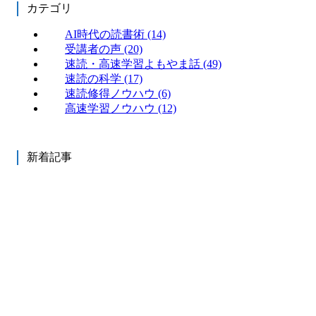
カテゴリ
AI時代の読書術
(14)
受講者の声
(20)
速読・高速学習よもやま話
(49)
速読の科学
(17)
速読修得ノウハウ
(6)
高速学習ノウハウ
(12)
新着記事