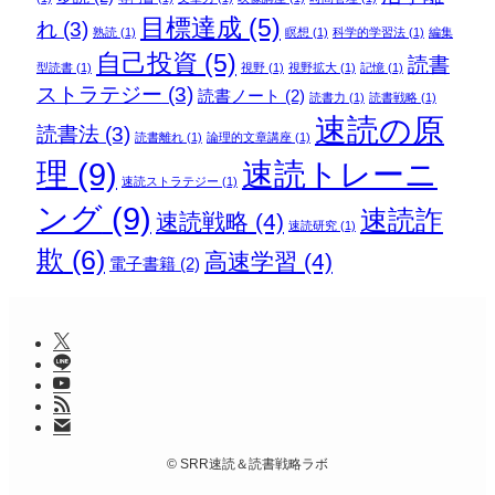
目標達成
(5)
れ
(3)
熟読
(1)
瞑想
(1)
科学的学習法
(1)
編集
自己投資
(5)
読書
型読書
(1)
視野
(1)
視野拡大
(1)
記憶
(1)
ストラテジー
(3)
読書ノート
(2)
読書力
(1)
読書戦略
(1)
速読の原
読書法
(3)
読書離れ
(1)
論理的文章講座
(1)
理
(9)
速読トレーニ
速読ストラテジー
(1)
ング
(9)
速読詐
速読戦略
(4)
速読研究
(1)
欺
(6)
高速学習
(4)
電子書籍
(2)
©
SRR速読＆読書戦略ラボ