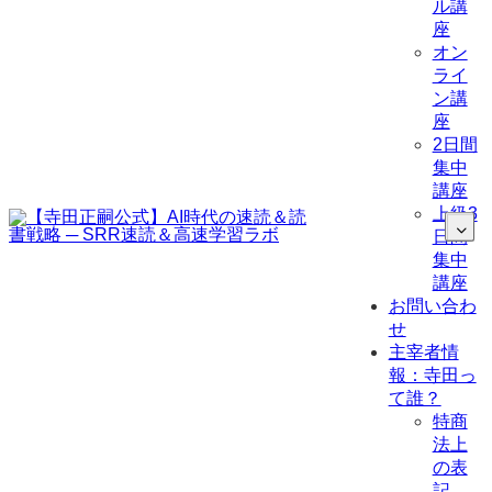
ル講
座
オン
ライ
ン講
座
2日間
集中
講座
上級3
日間
集中
講座
お問い合わ
せ
主宰者情
報：寺田っ
て誰？
特商
法上
の表
記