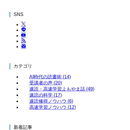
SNS
カテゴリ
AI時代の読書術
(14)
受講者の声
(20)
速読・高速学習よもやま話
(49)
速読の科学
(17)
速読修得ノウハウ
(6)
高速学習ノウハウ
(12)
新着記事