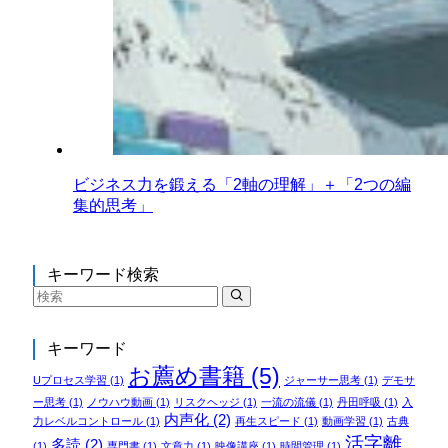
ビジネス力を鍛える「2軸の理解」＋「2つの編
集的思考」
キーワード検索
キーワード
お薦め書籍
(5)
Uプロセス学習
(1)
ジャーサー思考
(1)
デモサ
ー思考
(1)
ノウハウ動画
(1)
リスクヘッジ
(1)
一流の流儀
(1)
丹田呼吸
(1)
入
内声化
(2)
力レベルコントロール
(1)
再生スピード
(1)
動画学習
(1)
古典
活字離
多読
(2)
(1)
専門書
(1)
文章力
(1)
映像講座
(1)
時間管理
(1)