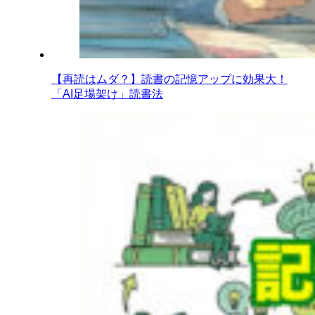
【再読はムダ？】読書の記憶アップに効果大！
「AI足場架け」読書法