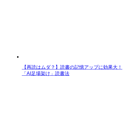
【再読はムダ？】読書の記憶アップに効果大！
「AI足場架け」読書法