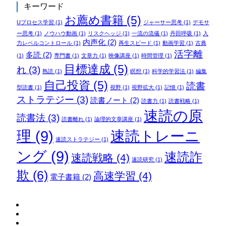
キーワード
お薦め書籍
(5)
Uプロセス学習
(1)
ジャーサー思考
(1)
デモサ
ー思考
(1)
ノウハウ動画
(1)
リスクヘッジ
(1)
一流の流儀
(1)
丹田呼吸
(1)
入
内声化
(2)
力レベルコントロール
(1)
再生スピード
(1)
動画学習
(1)
古典
活字離
多読
(2)
(1)
専門書
(1)
文章力
(1)
映像講座
(1)
時間管理
(1)
目標達成
(5)
れ
(3)
熟読
(1)
瞑想
(1)
科学的学習法
(1)
編集
自己投資
(5)
読書
型読書
(1)
視野
(1)
視野拡大
(1)
記憶
(1)
ストラテジー
(3)
読書ノート
(2)
読書力
(1)
読書戦略
(1)
速読の原
読書法
(3)
読書離れ
(1)
論理的文章講座
(1)
理
(9)
速読トレーニ
速読ストラテジー
(1)
ング
(9)
速読詐
速読戦略
(4)
速読研究
(1)
欺
(6)
高速学習
(4)
電子書籍
(2)