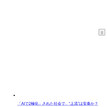
「AIで2極化」された社会で、“上流”は安泰か？