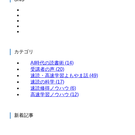
カテゴリ
AI時代の読書術
(14)
受講者の声
(20)
速読・高速学習よもやま話
(49)
速読の科学
(17)
速読修得ノウハウ
(6)
高速学習ノウハウ
(12)
新着記事