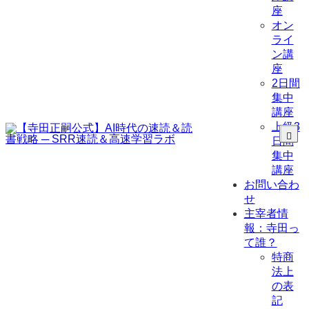
座
オン
ライ
ン講
座
2日間
集中
講座
上級3
日間
集中
講座
お問い合わ
せ
主宰者情
報：寺田っ
て誰？
特商
法上
の表
記