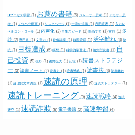
お薦め書籍
(1)
(5)
(1)
Uプロセス学習
ジャーサー思考
デモサー思
(1)
(1)
(1)
(1)
(1)
考
ノウハウ動画
リスクヘッジ
一流の流儀
丹田呼吸
入力レ
内声化
多
(1)
(2)
(1)
(1)
(1)
ベルコントロール
再生スピード
動画学習
古典
活字離れ
読
(2)
(1)
(1)
(1)
(1)
(3)
専門書
文章力
映像講座
時間管理
熟
目標達成
自
(1)
(5)
(1)
(1)
(1)
読
瞑想
科学的学習法
編集型読書
己投資
読書ストラテジ
(5)
(1)
(1)
(1)
視野
視野拡大
記憶
ー
読書法
読書ノート
(3)
(2)
(1)
(1)
(3)
読書力
読書戦略
読書離れ
速読の原理
(1)
(1)
(9)
(1)
論理的文章講座
速読ストラテジー
速読トレーニング
速読戦略
(9)
(4)
速読
速読詐欺
高速学習
電子書籍
(1)
(6)
(2)
(4)
研究