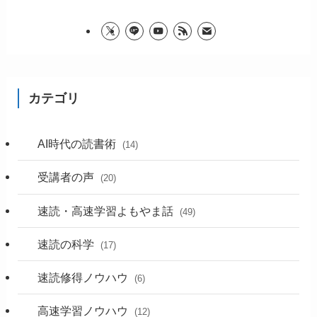
カテゴリ
AI時代の読書術
(14)
受講者の声
(20)
速読・高速学習よもやま話
(49)
速読の科学
(17)
速読修得ノウハウ
(6)
高速学習ノウハウ
(12)