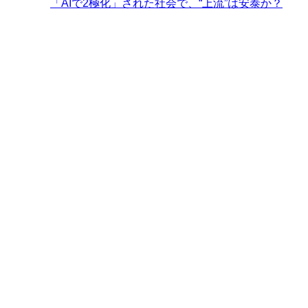
「AIで2極化」された社会で、“上流”は安泰か？