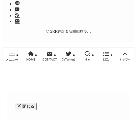
©
SRR速読＆読書戦略ラボ
メニュー
HOME
CONTACT
X(Twitter)
検索
目次
トップへ
閉じる