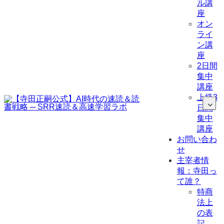
ル講
座
オン
ライ
ン講
座
2日間
集中
講座
上級3
日間
集中
講座
お問い合わ
せ
主宰者情
報：寺田っ
て誰？
特商
法上
の表
記