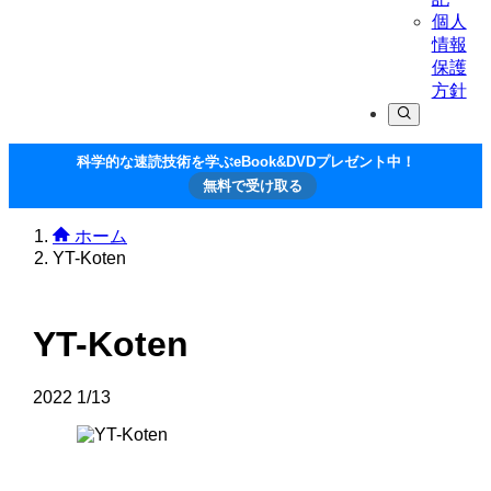
個人
情報
保護
方針
科学的な速読技術を学ぶeBook&DVDプレゼント中！
無料で受け取る
ホーム
YT-Koten
YT-Koten
2022
1/13