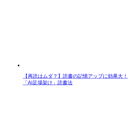
【再読はムダ？】読書の記憶アップに効果大！
「AI足場架け」読書法