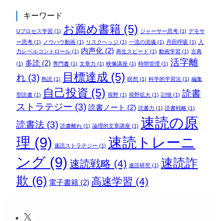
キーワード
お薦め書籍
(5)
Uプロセス学習
(1)
ジャーサー思考
(1)
デモサ
ー思考
(1)
ノウハウ動画
(1)
リスクヘッジ
(1)
一流の流儀
(1)
丹田呼吸
(1)
入
内声化
(2)
力レベルコントロール
(1)
再生スピード
(1)
動画学習
(1)
古典
活字離
多読
(2)
(1)
専門書
(1)
文章力
(1)
映像講座
(1)
時間管理
(1)
目標達成
(5)
れ
(3)
熟読
(1)
瞑想
(1)
科学的学習法
(1)
編集
自己投資
(5)
読書
型読書
(1)
視野
(1)
視野拡大
(1)
記憶
(1)
ストラテジー
(3)
読書ノート
(2)
読書力
(1)
読書戦略
(1)
速読の原
読書法
(3)
読書離れ
(1)
論理的文章講座
(1)
理
(9)
速読トレーニ
速読ストラテジー
(1)
ング
(9)
速読詐
速読戦略
(4)
速読研究
(1)
欺
(6)
高速学習
(4)
電子書籍
(2)