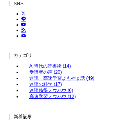
SNS
カテゴリ
AI時代の読書術
(14)
受講者の声
(20)
速読・高速学習よもやま話
(49)
速読の科学
(17)
速読修得ノウハウ
(6)
高速学習ノウハウ
(12)
新着記事