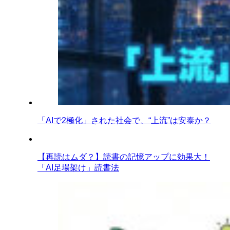
「AIで2極化」された社会で、“上流”は安泰か？
【再読はムダ？】読書の記憶アップに効果大！
「AI足場架け」読書法