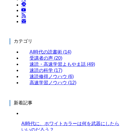
カテゴリ
AI時代の読書術
(14)
受講者の声
(20)
速読・高速学習よもやま話
(49)
速読の科学
(17)
速読修得ノウハウ
(6)
高速学習ノウハウ
(12)
新着記事
AI時代に、ホワイトカラーは何を武器にしたら
いいのだろう？