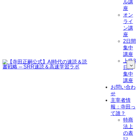
ル講
座
オン
ライ
ン講
座
2日間
集中
講座
上級3
日間
集中
講座
お問い合わ
せ
主宰者情
報：寺田っ
て誰？
特商
法上
の表
記