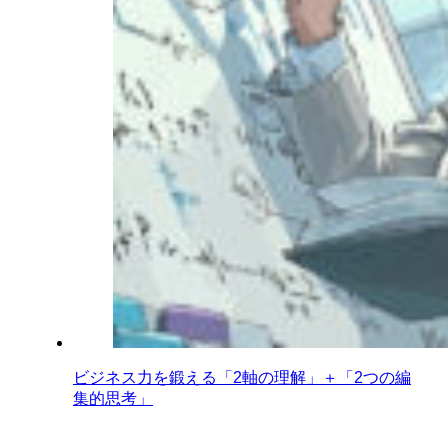
ビジネス力を鍛える「2軸の理解」＋「2つの編
集的思考」