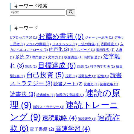
キーワード検索
キーワード
お薦め書籍
(5)
Uプロセス学習
(1)
ジャーサー思考
(1)
デモサ
ー思考
(1)
ノウハウ動画
(1)
リスクヘッジ
(1)
一流の流儀
(1)
丹田呼吸
(1)
入
内声化
(2)
力レベルコントロール
(1)
再生スピード
(1)
動画学習
(1)
古典
活字離
多読
(2)
(1)
専門書
(1)
文章力
(1)
映像講座
(1)
時間管理
(1)
目標達成
(5)
れ
(3)
熟読
(1)
瞑想
(1)
科学的学習法
(1)
編集
自己投資
(5)
読書
型読書
(1)
視野
(1)
視野拡大
(1)
記憶
(1)
ストラテジー
(3)
読書ノート
(2)
読書力
(1)
読書戦略
(1)
速読の原
読書法
(3)
読書離れ
(1)
論理的文章講座
(1)
理
(9)
速読トレーニ
速読ストラテジー
(1)
ング
(9)
速読詐
速読戦略
(4)
速読研究
(1)
欺
(6)
高速学習
(4)
電子書籍
(2)