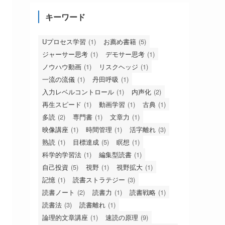
キーワード
Uプロセス学習
(1)
お薦め書籍
(5)
ジャーサー思考
(1)
デモサー思考
(1)
ノウハウ動画
(1)
リスクヘッジ
(1)
一流の流儀
(1)
丹田呼吸
(1)
入力レベルコントロール
(1)
内声化
(2)
再生スピード
(1)
動画学習
(1)
古典
(1)
多読
(2)
専門書
(1)
文章力
(1)
映像講座
(1)
時間管理
(1)
活字離れ
(3)
熟読
(1)
目標達成
(5)
瞑想
(1)
科学的学習法
(1)
編集型読書
(1)
自己投資
(5)
視野
(1)
視野拡大
(1)
記憶
(1)
読書ストラテジー
(3)
読書ノート
(2)
読書力
(1)
読書戦略
(1)
読書法
(3)
読書離れ
(1)
論理的文章講座
(1)
速読の原理
(9)