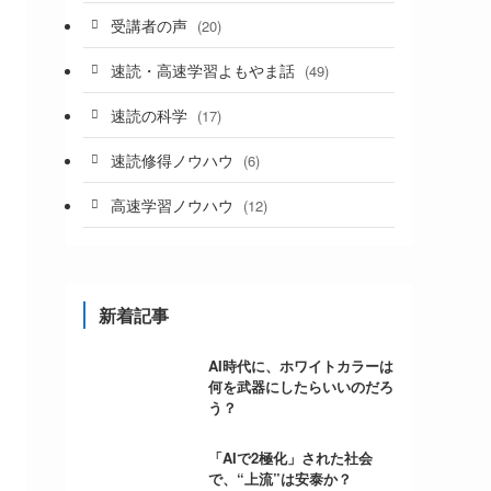
受講者の声
(20)
速読・高速学習よもやま話
(49)
速読の科学
(17)
速読修得ノウハウ
(6)
高速学習ノウハウ
(12)
新着記事
AI時代に、ホワイトカラーは
何を武器にしたらいいのだろ
う？
「AIで2極化」された社会
で、“上流”は安泰か？