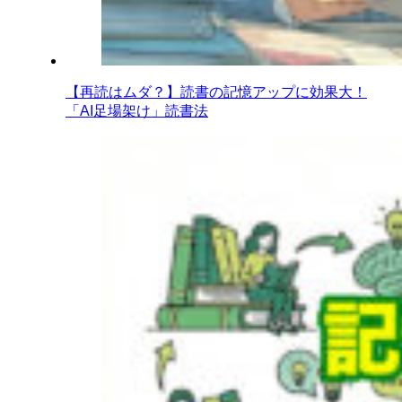
【再読はムダ？】読書の記憶アップに効果大！
「AI足場架け」読書法