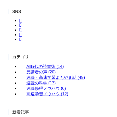
SNS
カテゴリ
AI時代の読書術
(14)
受講者の声
(20)
速読・高速学習よもやま話
(49)
速読の科学
(17)
速読修得ノウハウ
(6)
高速学習ノウハウ
(12)
新着記事