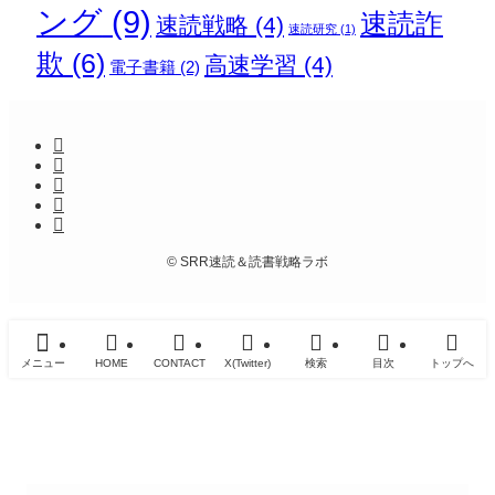
ング
(9)
速読詐
速読戦略
(4)
速読研究
(1)
欺
(6)
高速学習
(4)
電子書籍
(2)
©
SRR速読＆読書戦略ラボ
メニュー
HOME
CONTACT
X(Twitter)
検索
目次
トップへ