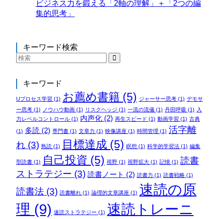
ビジネス力を鍛える「2軸の理解」＋「2つの編
集的思考」
キーワード検索
キーワード
お薦め書籍
(5)
Uプロセス学習
(1)
ジャーサー思考
(1)
デモサ
ー思考
(1)
ノウハウ動画
(1)
リスクヘッジ
(1)
一流の流儀
(1)
丹田呼吸
(1)
入
内声化
(2)
力レベルコントロール
(1)
再生スピード
(1)
動画学習
(1)
古典
活字離
多読
(2)
(1)
専門書
(1)
文章力
(1)
映像講座
(1)
時間管理
(1)
目標達成
(5)
れ
(3)
熟読
(1)
瞑想
(1)
科学的学習法
(1)
編集
自己投資
(5)
読書
型読書
(1)
視野
(1)
視野拡大
(1)
記憶
(1)
ストラテジー
(3)
読書ノート
(2)
読書力
(1)
読書戦略
(1)
速読の原
読書法
(3)
読書離れ
(1)
論理的文章講座
(1)
理
(9)
速読トレーニ
速読ストラテジー
(1)