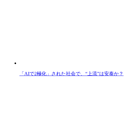
「AIで2極化」された社会で、“上流”は安泰か？