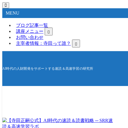
MENU
ブログ記事一覧
講座メニュー
お問い合わせ
主宰者情報：寺田って誰？
AI時代の人財開発をサポートする速読＆高速学習の研究所