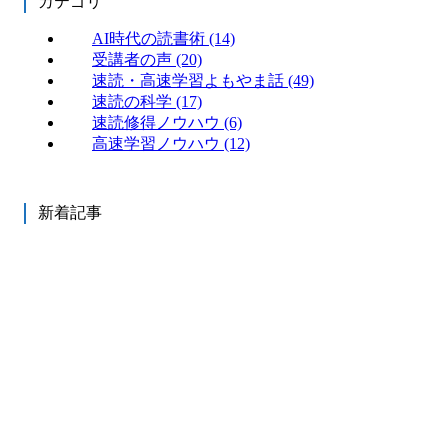
カテゴリ
AI時代の読書術
(14)
受講者の声
(20)
速読・高速学習よもやま話
(49)
速読の科学
(17)
速読修得ノウハウ
(6)
高速学習ノウハウ
(12)
新着記事