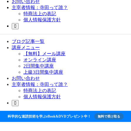
お問い合わせ
主宰者情報：寺田って誰？
特商法上の表記
個人情報保護方針
ブログ記事一覧
講座メニュー
【無料】メール講座
オンライン講座
2日間集中講座
上級3日間集中講座
お問い合わせ
主宰者情報：寺田って誰？
特商法上の表記
個人情報保護方針
科学的な速読技術を学ぶeBook&DVDプレゼント中！
無料で受け取る