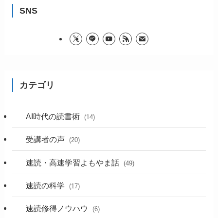
SNS
カテゴリ
AI時代の読書術
(14)
受講者の声
(20)
速読・高速学習よもやま話
(49)
速読の科学
(17)
速読修得ノウハウ
(6)