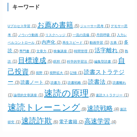
キーワード
お薦め書籍
(1)
(5)
(1)
Uプロセス学習
ジャーサー思考
デモサー思
(1)
(1)
(1)
(1)
(1)
考
ノウハウ動画
リスクヘッジ
一流の流儀
丹田呼吸
入力レ
内声化
多
(1)
(2)
(1)
(1)
(1)
ベルコントロール
再生スピード
動画学習
古典
活字離れ
読
(2)
(1)
(1)
(1)
(1)
(3)
専門書
文章力
映像講座
時間管理
熟
目標達成
自
(1)
(5)
(1)
(1)
(1)
読
瞑想
科学的学習法
編集型読書
己投資
読書ストラテジ
(5)
(1)
(1)
(1)
視野
視野拡大
記憶
ー
読書法
読書ノート
(3)
(2)
(1)
(1)
(3)
読書力
読書戦略
読書離れ
速読の原理
(1)
(1)
(9)
(1)
論理的文章講座
速読ストラテジー
速読トレーニング
速読戦略
(9)
(4)
速読
速読詐欺
高速学習
電子書籍
(1)
(6)
(2)
(4)
研究