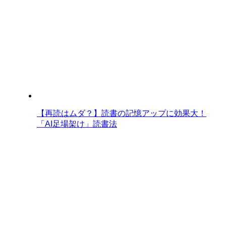
【再読はムダ？】読書の記憶アップに効果大！
「AI足場架け」読書法