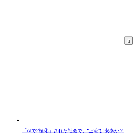
「AIで2極化」された社会で、“上流”は安泰か？