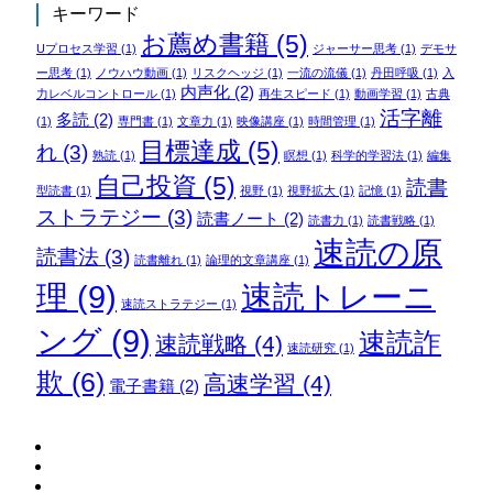
キーワード
お薦め書籍
(5)
Uプロセス学習
(1)
ジャーサー思考
(1)
デモサ
ー思考
(1)
ノウハウ動画
(1)
リスクヘッジ
(1)
一流の流儀
(1)
丹田呼吸
(1)
入
内声化
(2)
力レベルコントロール
(1)
再生スピード
(1)
動画学習
(1)
古典
活字離
多読
(2)
(1)
専門書
(1)
文章力
(1)
映像講座
(1)
時間管理
(1)
目標達成
(5)
れ
(3)
熟読
(1)
瞑想
(1)
科学的学習法
(1)
編集
自己投資
(5)
読書
型読書
(1)
視野
(1)
視野拡大
(1)
記憶
(1)
ストラテジー
(3)
読書ノート
(2)
読書力
(1)
読書戦略
(1)
速読の原
読書法
(3)
読書離れ
(1)
論理的文章講座
(1)
理
(9)
速読トレーニ
速読ストラテジー
(1)
ング
(9)
速読詐
速読戦略
(4)
速読研究
(1)
欺
(6)
高速学習
(4)
電子書籍
(2)