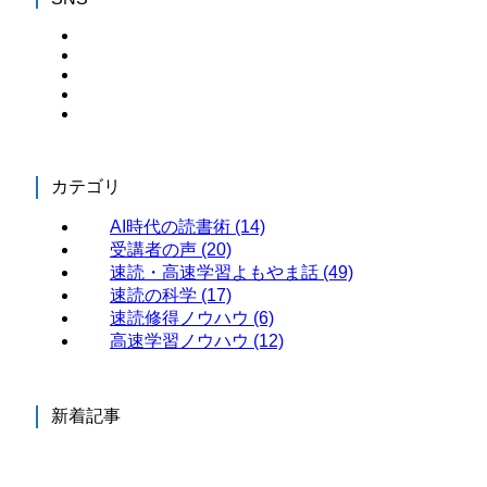
カテゴリ
AI時代の読書術
(14)
受講者の声
(20)
速読・高速学習よもやま話
(49)
速読の科学
(17)
速読修得ノウハウ
(6)
高速学習ノウハウ
(12)
新着記事