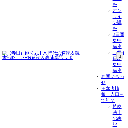
座
オン
ライ
ン講
座
2日間
集中
講座
上級3
日間
集中
講座
お問い合わ
せ
主宰者情
報：寺田っ
て誰？
特商
法上
の表
記