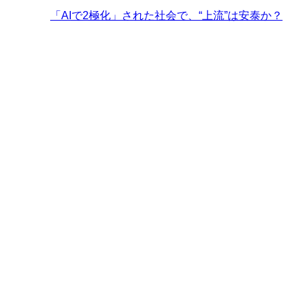
「AIで2極化」された社会で、“上流”は安泰か？