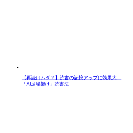
【再読はムダ？】読書の記憶アップに効果大！
「AI足場架け」読書法