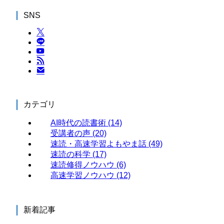
SNS
カテゴリ
AI時代の読書術
(14)
受講者の声
(20)
速読・高速学習よもやま話
(49)
速読の科学
(17)
速読修得ノウハウ
(6)
高速学習ノウハウ
(12)
新着記事