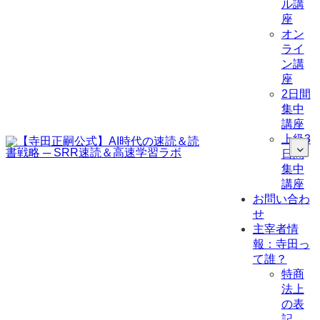
ル講
座
オン
ライ
ン講
座
2日間
集中
講座
上級3
日間
集中
講座
お問い合わ
せ
主宰者情
報：寺田っ
て誰？
特商
法上
の表
記