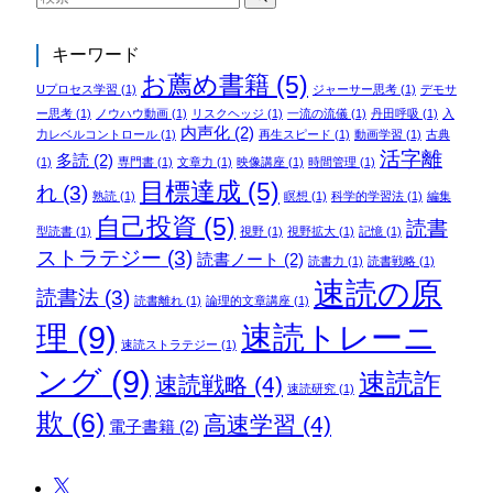
キーワード
お薦め書籍
(5)
Uプロセス学習
(1)
ジャーサー思考
(1)
デモサ
ー思考
(1)
ノウハウ動画
(1)
リスクヘッジ
(1)
一流の流儀
(1)
丹田呼吸
(1)
入
内声化
(2)
力レベルコントロール
(1)
再生スピード
(1)
動画学習
(1)
古典
活字離
多読
(2)
(1)
専門書
(1)
文章力
(1)
映像講座
(1)
時間管理
(1)
目標達成
(5)
れ
(3)
熟読
(1)
瞑想
(1)
科学的学習法
(1)
編集
自己投資
(5)
読書
型読書
(1)
視野
(1)
視野拡大
(1)
記憶
(1)
ストラテジー
(3)
読書ノート
(2)
読書力
(1)
読書戦略
(1)
速読の原
読書法
(3)
読書離れ
(1)
論理的文章講座
(1)
理
(9)
速読トレーニ
速読ストラテジー
(1)
ング
(9)
速読詐
速読戦略
(4)
速読研究
(1)
欺
(6)
高速学習
(4)
電子書籍
(2)