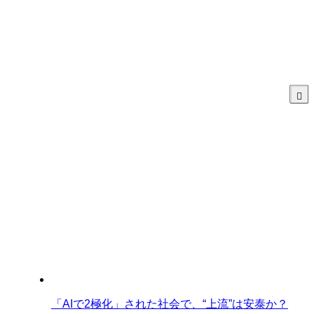
「AIで2極化」された社会で、“上流”は安泰か？