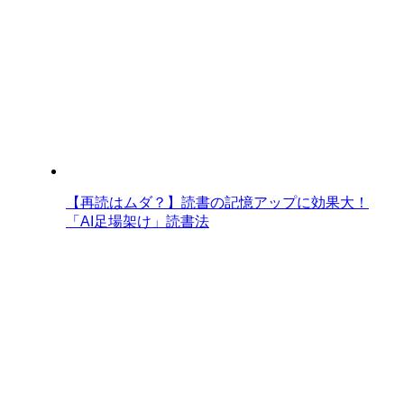
【再読はムダ？】読書の記憶アップに効果大！
「AI足場架け」読書法