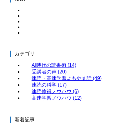
カテゴリ
AI時代の読書術
(14)
受講者の声
(20)
速読・高速学習よもやま話
(49)
速読の科学
(17)
速読修得ノウハウ
(6)
高速学習ノウハウ
(12)
新着記事