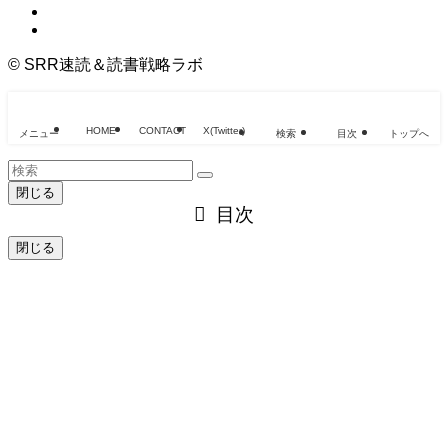
©
SRR速読＆読書戦略ラボ
HOME
CONTACT
X(Twitter)
メニュー
検索
目次
トップへ
閉じる
目次
閉じる