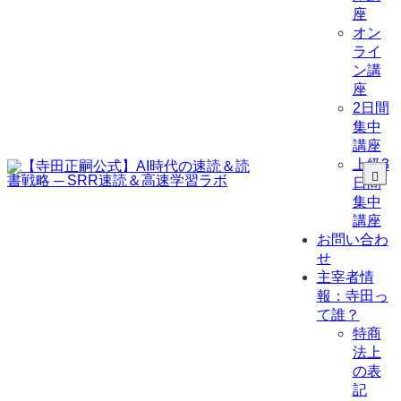
座
オン
ライ
ン講
座
2日間
集中
講座
上級3
日間
集中
講座
お問い合わ
せ
主宰者情
報：寺田っ
て誰？
特商
法上
の表
記