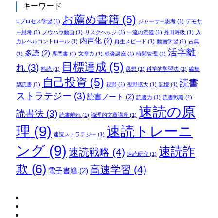
キーワード
お薦め書籍
(5)
Uプロセス学習
(1)
ジャーサー思考
(1)
デモサ
ー思考
(1)
ノウハウ動画
(1)
リスクヘッジ
(1)
一流の流儀
(1)
丹田呼吸
(1)
入
内声化
(2)
力レベルコントロール
(1)
再生スピード
(1)
動画学習
(1)
古典
活字離
多読
(2)
(1)
専門書
(1)
文章力
(1)
映像講座
(1)
時間管理
(1)
目標達成
(5)
れ
(3)
熟読
(1)
瞑想
(1)
科学的学習法
(1)
編集
自己投資
(5)
読書
型読書
(1)
視野
(1)
視野拡大
(1)
記憶
(1)
ストラテジー
(3)
読書ノート
(2)
読書力
(1)
読書戦略
(1)
速読の原
読書法
(3)
読書離れ
(1)
論理的文章講座
(1)
理
(9)
速読トレーニ
速読ストラテジー
(1)
ング
(9)
速読詐
速読戦略
(4)
速読研究
(1)
欺
(6)
高速学習
(4)
電子書籍
(2)