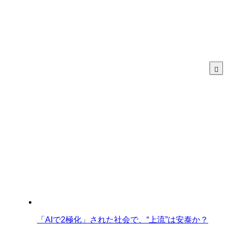
「AIで2極化」された社会で、“上流”は安泰か？