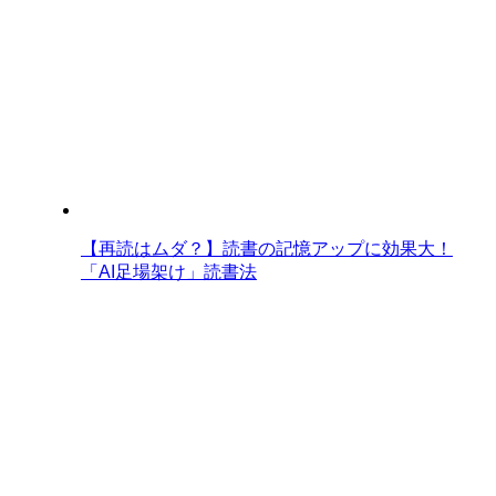
【再読はムダ？】読書の記憶アップに効果大！
「AI足場架け」読書法