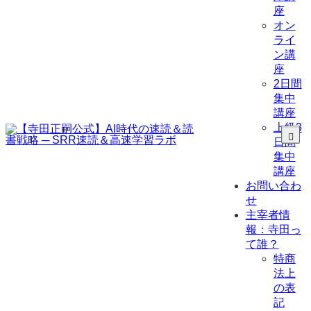
座
オン
ライ
ン講
座
2日間
集中
講座
上級3
日間
集中
講座
お問い合わ
せ
主宰者情
報：寺田っ
て誰？
特商
法上
の表
記