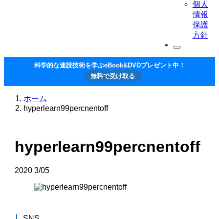
個人
情報
保護
方針
科学的な速読技術を学ぶeBook&DVDプレゼント中！
無料で受け取る
ホーム
hyperlearn99percnentoff
hyperlearn99percnentoff
2020
3/05
SNS