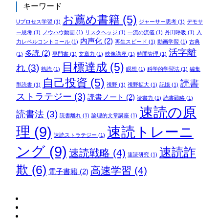
キーワード
お薦め書籍
(5)
Uプロセス学習
(1)
ジャーサー思考
(1)
デモサ
ー思考
(1)
ノウハウ動画
(1)
リスクヘッジ
(1)
一流の流儀
(1)
丹田呼吸
(1)
入
内声化
(2)
力レベルコントロール
(1)
再生スピード
(1)
動画学習
(1)
古典
活字離
多読
(2)
(1)
専門書
(1)
文章力
(1)
映像講座
(1)
時間管理
(1)
目標達成
(5)
れ
(3)
熟読
(1)
瞑想
(1)
科学的学習法
(1)
編集
自己投資
(5)
読書
型読書
(1)
視野
(1)
視野拡大
(1)
記憶
(1)
ストラテジー
(3)
読書ノート
(2)
読書力
(1)
読書戦略
(1)
速読の原
読書法
(3)
読書離れ
(1)
論理的文章講座
(1)
理
(9)
速読トレーニ
速読ストラテジー
(1)
ング
(9)
速読詐
速読戦略
(4)
速読研究
(1)
欺
(6)
高速学習
(4)
電子書籍
(2)