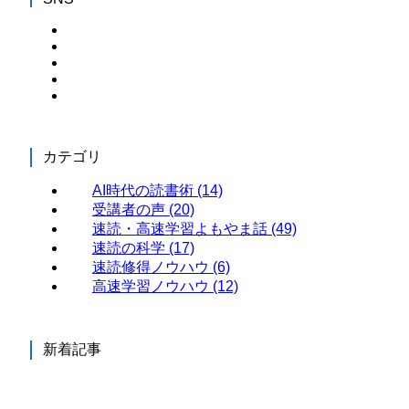
カテゴリ
AI時代の読書術
(14)
受講者の声
(20)
速読・高速学習よもやま話
(49)
速読の科学
(17)
速読修得ノウハウ
(6)
高速学習ノウハウ
(12)
新着記事