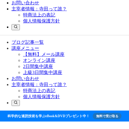
お問い合わせ
主宰者情報：寺田って誰？
特商法上の表記
個人情報保護方針
ブログ記事一覧
講座メニュー
【無料】メール講座
オンライン講座
2日間集中講座
上級3日間集中講座
お問い合わせ
主宰者情報：寺田って誰？
特商法上の表記
個人情報保護方針
科学的な速読技術を学ぶeBook&DVDプレゼント中！
無料で受け取る