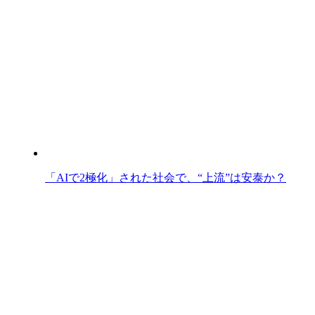
「AIで2極化」された社会で、“上流”は安泰か？