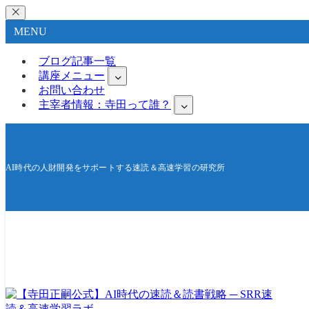
MENU
ブログ記事一覧
講座メニュー
お問い合わせ
主宰者情報：寺田って誰？
AI時代の人財開発をサポートする速読＆高速学習の研究所