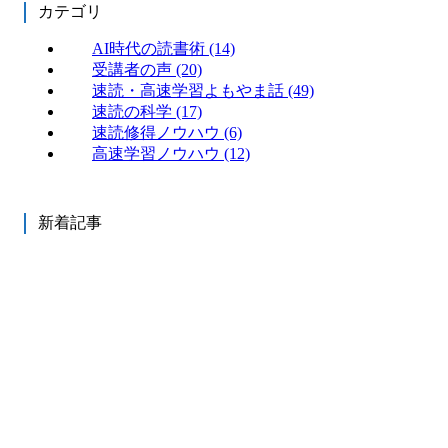
カテゴリ
AI時代の読書術
(14)
受講者の声
(20)
速読・高速学習よもやま話
(49)
速読の科学
(17)
速読修得ノウハウ
(6)
高速学習ノウハウ
(12)
新着記事