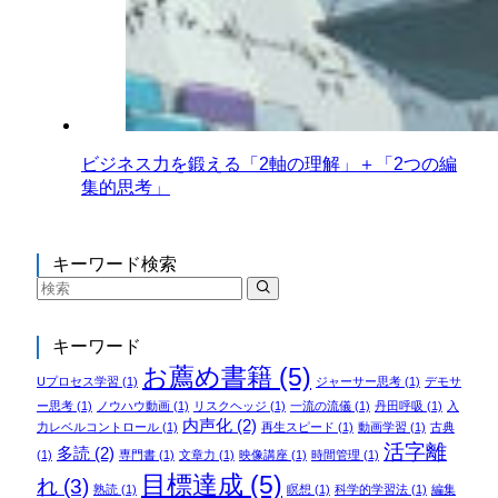
ビジネス力を鍛える「2軸の理解」＋「2つの編
集的思考」
キーワード検索
キーワード
お薦め書籍
(5)
Uプロセス学習
(1)
ジャーサー思考
(1)
デモサ
ー思考
(1)
ノウハウ動画
(1)
リスクヘッジ
(1)
一流の流儀
(1)
丹田呼吸
(1)
入
内声化
(2)
力レベルコントロール
(1)
再生スピード
(1)
動画学習
(1)
古典
活字離
多読
(2)
(1)
専門書
(1)
文章力
(1)
映像講座
(1)
時間管理
(1)
目標達成
(5)
れ
(3)
熟読
(1)
瞑想
(1)
科学的学習法
(1)
編集