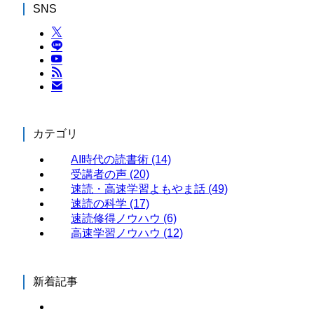
SNS
カテゴリ
AI時代の読書術
(14)
受講者の声
(20)
速読・高速学習よもやま話
(49)
速読の科学
(17)
速読修得ノウハウ
(6)
高速学習ノウハウ
(12)
新着記事