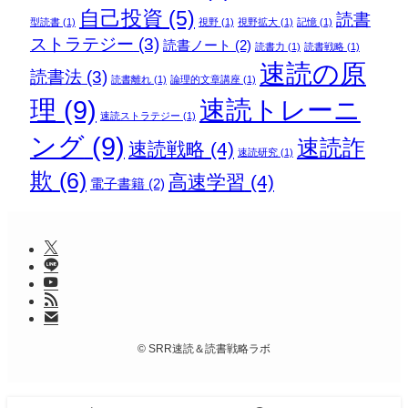
自己投資
(5)
読書
型読書
(1)
視野
(1)
視野拡大
(1)
記憶
(1)
ストラテジー
(3)
読書ノート
(2)
読書力
(1)
読書戦略
(1)
速読の原
読書法
(3)
読書離れ
(1)
論理的文章講座
(1)
理
(9)
速読トレーニ
速読ストラテジー
(1)
ング
(9)
速読詐
速読戦略
(4)
速読研究
(1)
欺
(6)
高速学習
(4)
電子書籍
(2)
©
SRR速読＆読書戦略ラボ