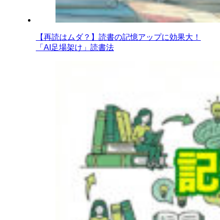
【再読はムダ？】読書の記憶アップに効果大！
「AI足場架け」読書法