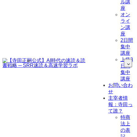
ル講
座
オン
ライ
ン講
座
2日間
集中
講座
上級3
日間
集中
講座
お問い合わ
せ
主宰者情
報：寺田っ
て誰？
特商
法上
の表
記