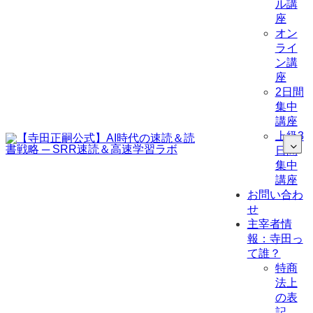
ル講
座
オン
ライ
ン講
座
2日間
集中
講座
上級3
日間
集中
講座
お問い合わ
せ
主宰者情
報：寺田っ
て誰？
特商
法上
の表
記