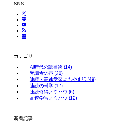
SNS
カテゴリ
AI時代の読書術
(14)
受講者の声
(20)
速読・高速学習よもやま話
(49)
速読の科学
(17)
速読修得ノウハウ
(6)
高速学習ノウハウ
(12)
新着記事