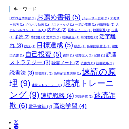
キーワード
お薦め書籍
(5)
Uプロセス学習
(1)
ジャーサー思考
(1)
デモサ
ー思考
(1)
ノウハウ動画
(1)
リスクヘッジ
(1)
一流の流儀
(1)
丹田呼吸
(1)
入
内声化
(2)
力レベルコントロール
(1)
再生スピード
(1)
動画学習
(1)
古典
活字離
多読
(2)
(1)
専門書
(1)
文章力
(1)
映像講座
(1)
時間管理
(1)
目標達成
(5)
れ
(3)
熟読
(1)
瞑想
(1)
科学的学習法
(1)
編集
自己投資
(5)
読書
型読書
(1)
視野
(1)
視野拡大
(1)
記憶
(1)
ストラテジー
(3)
読書ノート
(2)
読書力
(1)
読書戦略
(1)
速読の原
読書法
(3)
読書離れ
(1)
論理的文章講座
(1)
理
(9)
速読トレーニ
速読ストラテジー
(1)
ング
(9)
速読詐
速読戦略
(4)
速読研究
(1)
欺
(6)
高速学習
(4)
電子書籍
(2)