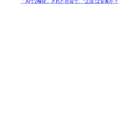
「AIで2極化」された社会で、“上流”は安泰か？