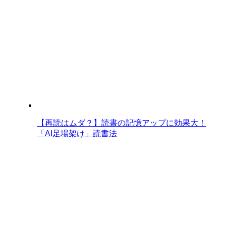
【再読はムダ？】読書の記憶アップに効果大！
「AI足場架け」読書法