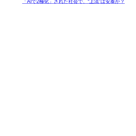
「AIで2極化」された社会で、“上流”は安泰か？