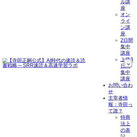
ル講
座
オン
ライ
ン講
座
2日間
集中
講座
上級3
日間
集中
講座
お問い合わ
せ
主宰者情
報：寺田っ
て誰？
特商
法上
の表
記