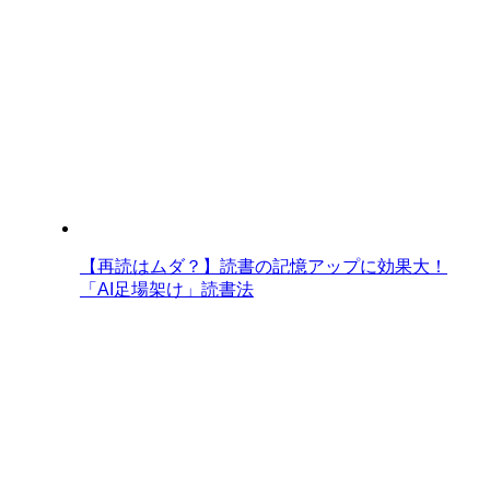
【再読はムダ？】読書の記憶アップに効果大！
「AI足場架け」読書法