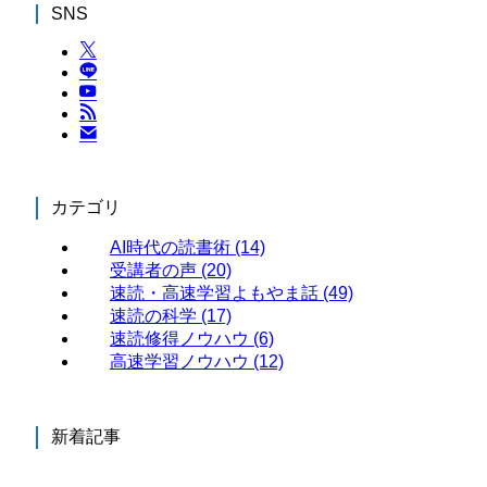
SNS
カテゴリ
AI時代の読書術
(14)
受講者の声
(20)
速読・高速学習よもやま話
(49)
速読の科学
(17)
速読修得ノウハウ
(6)
高速学習ノウハウ
(12)
新着記事