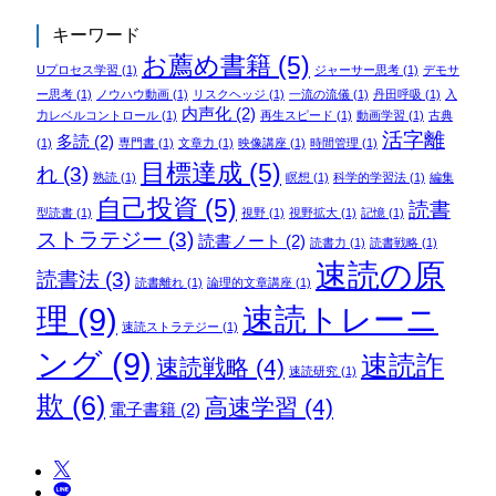
キーワード
お薦め書籍
(5)
Uプロセス学習
(1)
ジャーサー思考
(1)
デモサ
ー思考
(1)
ノウハウ動画
(1)
リスクヘッジ
(1)
一流の流儀
(1)
丹田呼吸
(1)
入
内声化
(2)
力レベルコントロール
(1)
再生スピード
(1)
動画学習
(1)
古典
活字離
多読
(2)
(1)
専門書
(1)
文章力
(1)
映像講座
(1)
時間管理
(1)
目標達成
(5)
れ
(3)
熟読
(1)
瞑想
(1)
科学的学習法
(1)
編集
自己投資
(5)
読書
型読書
(1)
視野
(1)
視野拡大
(1)
記憶
(1)
ストラテジー
(3)
読書ノート
(2)
読書力
(1)
読書戦略
(1)
速読の原
読書法
(3)
読書離れ
(1)
論理的文章講座
(1)
理
(9)
速読トレーニ
速読ストラテジー
(1)
ング
(9)
速読詐
速読戦略
(4)
速読研究
(1)
欺
(6)
高速学習
(4)
電子書籍
(2)