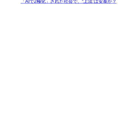
「AIで2極化」された社会で、“上流”は安泰か？