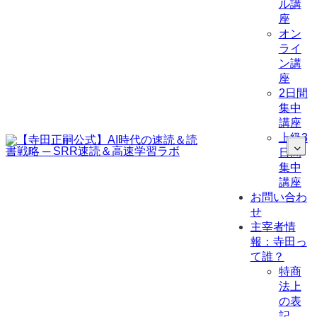
ル講
座
オン
ライ
ン講
座
2日間
集中
講座
上級3
日間
集中
講座
お問い合わ
せ
主宰者情
報：寺田っ
て誰？
特商
法上
の表
記