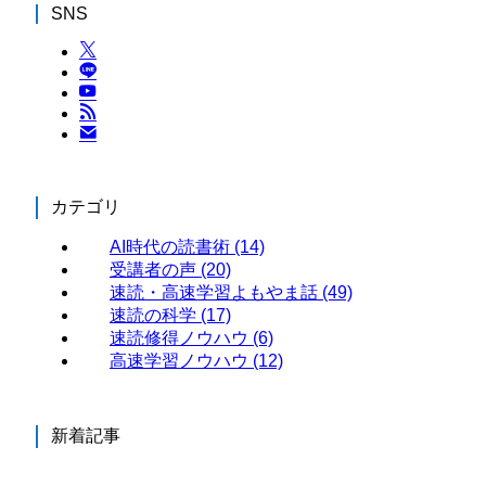
SNS
カテゴリ
AI時代の読書術
(14)
受講者の声
(20)
速読・高速学習よもやま話
(49)
速読の科学
(17)
速読修得ノウハウ
(6)
高速学習ノウハウ
(12)
新着記事