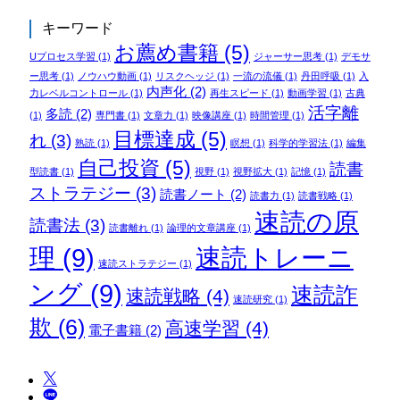
キーワード
お薦め書籍
(5)
Uプロセス学習
(1)
ジャーサー思考
(1)
デモサ
ー思考
(1)
ノウハウ動画
(1)
リスクヘッジ
(1)
一流の流儀
(1)
丹田呼吸
(1)
入
内声化
(2)
力レベルコントロール
(1)
再生スピード
(1)
動画学習
(1)
古典
活字離
多読
(2)
(1)
専門書
(1)
文章力
(1)
映像講座
(1)
時間管理
(1)
目標達成
(5)
れ
(3)
熟読
(1)
瞑想
(1)
科学的学習法
(1)
編集
自己投資
(5)
読書
型読書
(1)
視野
(1)
視野拡大
(1)
記憶
(1)
ストラテジー
(3)
読書ノート
(2)
読書力
(1)
読書戦略
(1)
速読の原
読書法
(3)
読書離れ
(1)
論理的文章講座
(1)
理
(9)
速読トレーニ
速読ストラテジー
(1)
ング
(9)
速読詐
速読戦略
(4)
速読研究
(1)
欺
(6)
高速学習
(4)
電子書籍
(2)