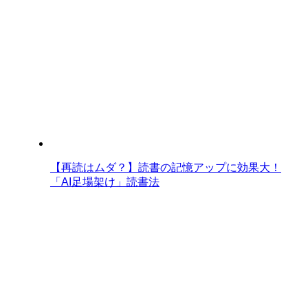
【再読はムダ？】読書の記憶アップに効果大！
「AI足場架け」読書法