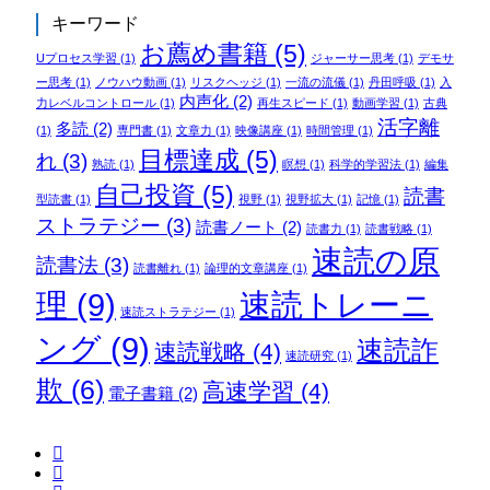
キーワード
お薦め書籍
(5)
Uプロセス学習
(1)
ジャーサー思考
(1)
デモサ
ー思考
(1)
ノウハウ動画
(1)
リスクヘッジ
(1)
一流の流儀
(1)
丹田呼吸
(1)
入
内声化
(2)
力レベルコントロール
(1)
再生スピード
(1)
動画学習
(1)
古典
活字離
多読
(2)
(1)
専門書
(1)
文章力
(1)
映像講座
(1)
時間管理
(1)
目標達成
(5)
れ
(3)
熟読
(1)
瞑想
(1)
科学的学習法
(1)
編集
自己投資
(5)
読書
型読書
(1)
視野
(1)
視野拡大
(1)
記憶
(1)
ストラテジー
(3)
読書ノート
(2)
読書力
(1)
読書戦略
(1)
速読の原
読書法
(3)
読書離れ
(1)
論理的文章講座
(1)
理
(9)
速読トレーニ
速読ストラテジー
(1)
ング
(9)
速読詐
速読戦略
(4)
速読研究
(1)
欺
(6)
高速学習
(4)
電子書籍
(2)