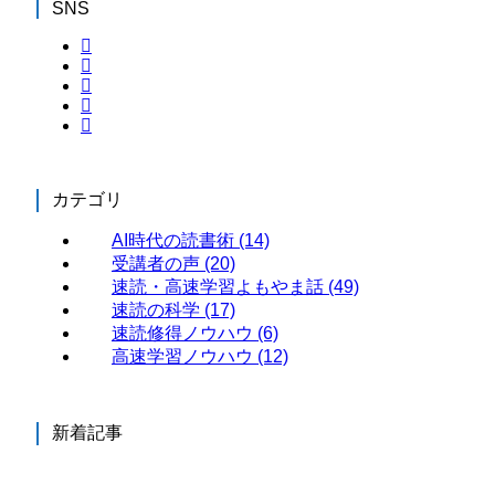
SNS
カテゴリ
AI時代の読書術
(14)
受講者の声
(20)
速読・高速学習よもやま話
(49)
速読の科学
(17)
速読修得ノウハウ
(6)
高速学習ノウハウ
(12)
新着記事