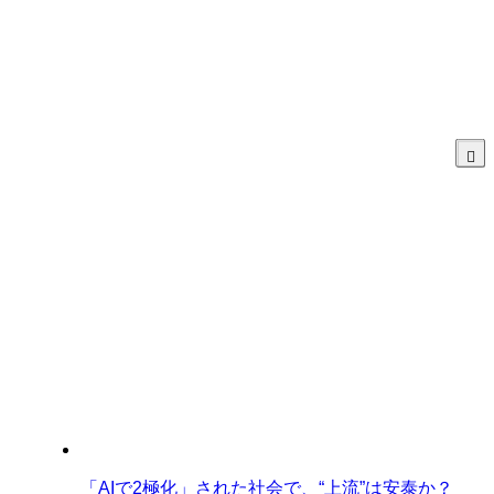
「AIで2極化」された社会で、“上流”は安泰か？