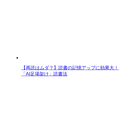
【再読はムダ？】読書の記憶アップに効果大！
「AI足場架け」読書法