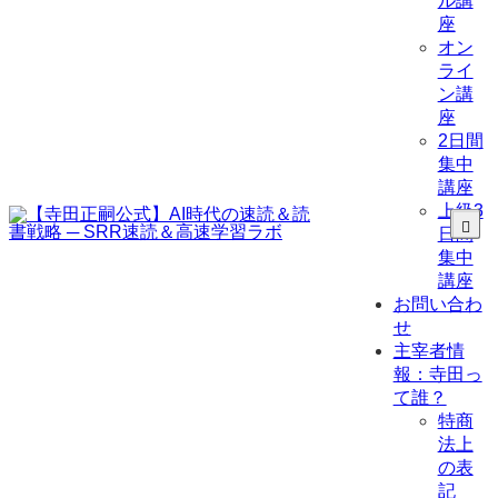
ル講
座
オン
ライ
ン講
座
2日間
集中
講座
上級3
日間
集中
講座
お問い合わ
せ
主宰者情
報：寺田っ
て誰？
特商
法上
の表
記