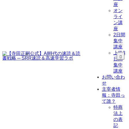
座
オン
ライ
ン講
座
2日間
集中
講座
上級3
日間
集中
講座
お問い合わ
せ
主宰者情
報：寺田っ
て誰？
特商
法上
の表
記