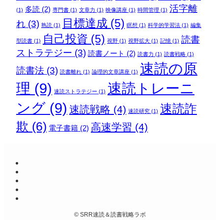
活字離
多読
(2)
(1)
専門書
(1)
文章力
(1)
映像講座
(1)
時間管理
(1)
目標達成
(5)
れ
(3)
熟読
(1)
瞑想
(1)
科学的学習法
(1)
編集
自己投資
(5)
読書
型読書
(1)
視野
(1)
視野拡大
(1)
記憶
(1)
ストラテジー
(3)
読書ノート
(2)
読書力
(1)
読書戦略
(1)
速読の原
読書法
(3)
読書離れ
(1)
論理的文章講座
(1)
理
(9)
速読トレーニ
速読ストラテジー
(1)
ング
(9)
速読詐
速読戦略
(4)
速読研究
(1)
欺
(6)
高速学習
(4)
電子書籍
(2)
©
SRR速読＆読書戦略ラボ