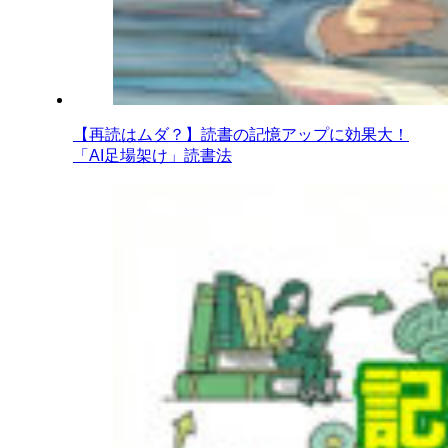
【再読はムダ？】読書の記憶アップに効果大！
「AI足場架け」読書法