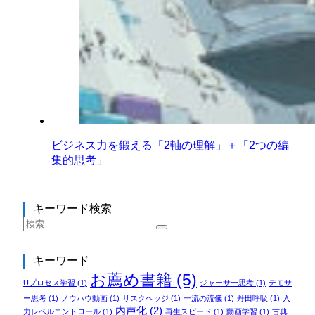
ビジネス力を鍛える「2軸の理解」＋「2つの編
集的思考」
キーワード検索
キーワード
お薦め書籍
(5)
Uプロセス学習
(1)
ジャーサー思考
(1)
デモサ
ー思考
(1)
ノウハウ動画
(1)
リスクヘッジ
(1)
一流の流儀
(1)
丹田呼吸
(1)
入
内声化
(2)
力レベルコントロール
(1)
再生スピード
(1)
動画学習
(1)
古典